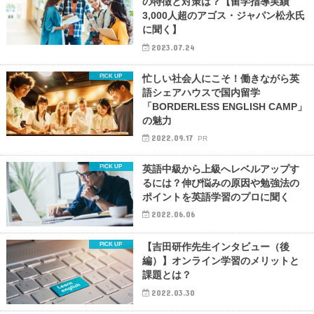
の特徴と対策は？【留学指導実績
3,000人超のアゴス・ジャパン松永氏
に聞く】
2023.07.24
忙しい社会人にこそ！働きながら英
語シェアハウスで国内留学
「BORDERLESS ENGLISH CAMP」
の魅力
2022.09.17
PR
英語中級から上級へレベルアップす
るには？伸び悩みの原因や勉強法の
ポイントを英語学習のプロに聞く
2022.06.06
【吉田研作先生インタビュー（後
編）】オンライン学習のメリットと
課題とは？
2022.03.30