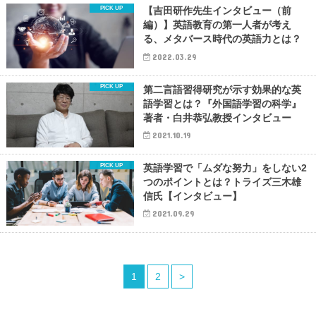
【吉田研作先生インタビュー（前
編）】英語教育の第一人者が考え
る、メタバース時代の英語力とは？
2022.03.29
第二言語習得研究が示す効果的な英
語学習とは？『外国語学習の科学』
著者・白井恭弘教授インタビュー
2021.10.19
英語学習で「ムダな努力」をしない2
つのポイントとは？トライズ三木雄
信氏【インタビュー】
2021.09.29
1
2
>