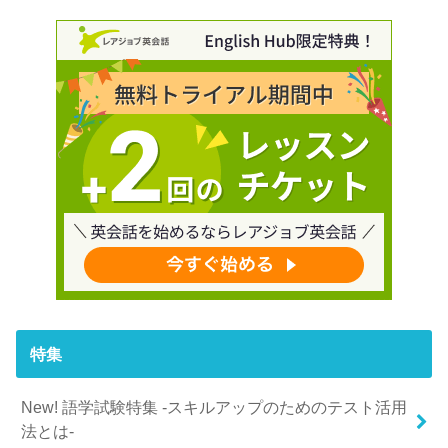
特集
New! 語学試験特集 -スキルアップのためのテスト活用
法とは-