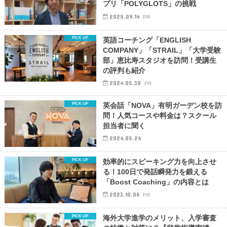
プリ「POLYGLOTS」の挑戦
2025.09.14
PR
英語コーチング「ENGLISH
COMPANY」「STRAIL」「大学受験
部」恵比寿スタジオを訪問！受講生
の評判も紹介
2024.05.30
PR
英会話「NOVA」有明ガーデン校を訪
問！人気コースや料金は？スクール
担当者に聞く
2024.05.24
効率的にスピーキング力を向上させ
る！100日で発話瞬発力を鍛える
「Boost Coaching」の内容とは
2023.10.06
PR
海外大学進学のメリット、入学審査