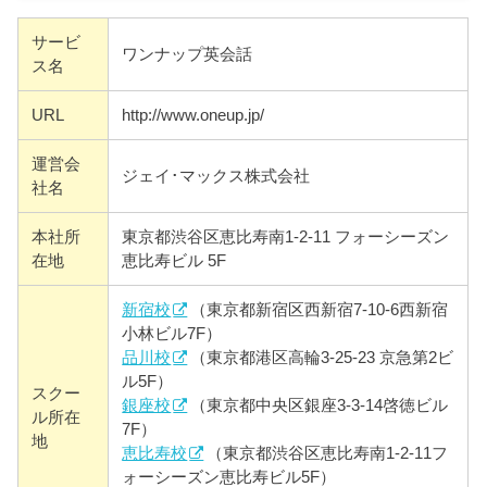
サービ
ワンナップ英会話
ス名
URL
http://www.oneup.jp/
運営会
ジェイ･マックス株式会社
社名
本社所
東京都渋谷区恵比寿南1-2-11 フォーシーズン
在地
恵比寿ビル 5F
新宿校
（東京都新宿区西新宿7-10-6西新宿
小林ビル7F）
品川校
（東京都港区高輪3-25-23 京急第2ビ
ル5F）
スクー
銀座校
（東京都中央区銀座3-3-14啓徳ビル
ル所在
7F）
地
恵比寿校
（東京都渋谷区恵比寿南1-2-11フ
ォーシーズン恵比寿ビル5F）