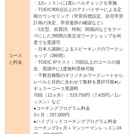
・12レッスンに1度レベルチェックを実施
・TOEIC900点以上のアドバイザーによる定
期カウンセリング（学習目標設定、自宅学習
計画の決定、学習進捗の確認など）
・5文型、前置詞、時制、関係詞などをテー
マにした2時間の英文法ワークショップを何
度でも受講可
・日本人講師によるスピーキングのワークシ
コース
ョップ（2時間）
と料金
・TOEIC IPテスト：70回以上のコースの場
合、受講中に1度無料受検可能
・千数百種類のオリジナルワークシートから
レベルと目的に合わせて教材を選択可能●レ
ギュラーコース受講料
70回（12ヵ月）：519,750円（7,425円／1レ
ッスン）など
●コーチングプログラム料金
3ヶ月：297,000円
●ハイブリッドコーチングプログラム料金
コーチング3ヶ月＋マンツーマンレッスン24