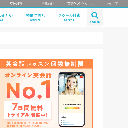
英検対策
子供向け
英語学習ノウハウ
キャリア
ルまとめ
特徴で選ぶ
スクール検索
ool
Feature
Search
search
ット
話
問
クールのまとめ
チングスクールのまとめ
ティブ・ハイエンド向け英会話ス
矯正スクールのまとめ
ングスクール
東北のエリア別おすすめスクール
リア別おすすめスクールまとめ
リア別おすすめスクールまとめ
奈川・埼玉のエリア別おすすめス
リア別おすすめスクールまとめ
リア別おすすめスクールまとめ
のエリア別おすすめスクールまと
のエリア別おすすめスクールまと
のエリア別英会話スクールまとめ
リア別英会話スクールまとめ
リア別おすすめスクールまとめ
リア別おすすめスクールまとめ
リア別おすすめスクールまとめ
リア別おすすめスクールまとめ
リア別おすすめスクールまとめ
エリア別おすすめスクールまとめ
リア別おすすめスクールまとめ
短期集中型プログラムで選ぶ
ビジネス英語 短期集中プログラム
マンツーマンで選ぶ
TOEIC対策に強い
TOEIC対策 短期集中講座
価格の安さで選ぶ
デイタイムプランがある
自習室がある
女性におすすめ
中学生におすすめ
特徴別まとめ一覧を見る
Gabaマンツーマン英会話
ベルリッツ
NOVA
シェーン英会話
日米英語学院
ECC外語学院
英会話イーオン
ブリティッシュ・カウンシル（British
ロゼッタストーン・ラーニングセンタ
ワンナップ英会話
b わたしの英会話
バークレーハウス語学センター
LIBERTY
ネス外国語会話
ステージライン
FORWARD
イングリッシュビレッジ
ミライズ英会話
アルプロス
ワンコイングリッシュ
コペル英会話教室
フライト英会話
ENGLISH COMPANY
STRAIL（ストレイル）
プログリット（PROGRIT）
トライズ
インターグロース（InterGrowth）
ライザップイングリッシュ
One Month Program
スパルタ英会話
プレゼンス
24/7English
スマートメソッド®
ENGLEAD（イングリード）
ABCEED ENGLISH（エービーシー
フラミンゴ・オンラインコーチング
the courage
ぼくらの英語コーチング
スタディサプリ パーソナルコーチ
ALUGO
VERITAS English
ロゼッタストーン Premium Club
ハミングバード
speek
英文添削アイディー
フルーツフルイングリッシュ
まとめ
とめ
Council)
ングリッシュ）