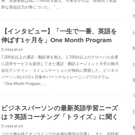
来、受講者数は既に7,000名を超え、卒業生からは「短期間で実践
的な英会話力が身についた」「…
【インタビュー】「一生で一番、英語を
伸ばす1ヶ月を」One Month Program
2026.07.29
7,500名以上の通訳・翻訳者を抱え、1,700社以上のグローバル企業
に語学サービスを提供してきた通訳・翻訳エージェント大手の株式
会社テンナイン・コミュニケーションが独自に開発した、ビジネス
パーソン向けの1ヶ月集中パーソナルトレーニングプログラム、
「One Month Program」。
ビジネスパーソンの最新英語学習ニーズ
は？英語コーチング「トライズ」に聞く
2026.07.29
コロナ禍を経てオンラインでの会議や商談が定着し、また、AI技術