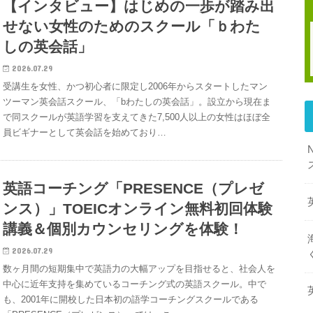
【インタビュー】はじめの一歩が踏み出
せない女性のためのスクール「ｂわた
しの英会話」
2026.07.29
受講生を女性、かつ初心者に限定し2006年からスタートしたマン
ツーマン英会話スクール、「bわたしの英会話」。設立から現在ま
で同スクールが英語学習を支えてきた7,500人以上の女性はほぼ全
員ビギナーとして英会話を始めており…
英語コーチング「PRESENCE（プレゼ
ンス）」TOEICオンライン無料初回体験
講義＆個別カウンセリングを体験！
2026.07.29
数ヶ月間の短期集中で英語力の大幅アップを目指せると、社会人を
中心に近年支持を集めているコーチング式の英語スクール。中で
も、2001年に開校した日本初の語学コーチングスクールである