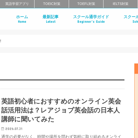
英語学習アプリ
TOEIC対策
TOEFL対策
IELTS対策
ホーム
最新記事
スクール通学ガイド
スクー
Home
Latest
Beginner’s Guide
Sch
英会話スクールのインタビュー特集
はじめての英会話スクール
英会話スクールのメリット・デメリ
英会話スクールのタイプ
マンツーマン英会話 vs グループ英会
英会話スクールの料金相場
英会話スクールの選び方
一般教育訓練給付制度とは？
英会話スクールに関するよくある質
英会話ス
英語コー
エグゼク
英語発音
ライティ
北海道・
栃木のエ
茨城のエ
東京・神
千葉のエ
群馬のエ
中部地方
近畿地方
中国地方
四国のエ
福岡のエ
長崎のエ
大分のエ
佐賀のエ
熊本のエ
鹿児島の
沖縄のエ
クールの
まとめ
クールま
め
め
！
英語初心者におすすめのオンライン英会
話活用法は？レアジョブ英会話の日本人
講師に聞いてみた
2026.07.31
通学の必要がなく、時間や場所を問わず気軽に取り組めるオンライ