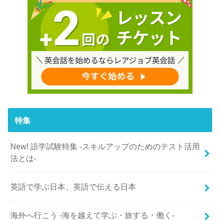
特集
New! 語学試験特集 -スキルアップのためのテスト活用
法とは-
英語で学ぶ日本、英語で伝える日本
海外へ行こう -海を越えて学ぶ・旅する・働く-