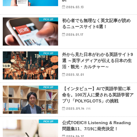
2026.03.13
初心者でも無理なく英文記事が読め
るニュースサイト6選！
2026.01.17
外から見た日本がわかる英語サイト9
選 ～英字メディアが伝える日本の生
活・観光・カルチャー～
2025.12.01
【インタビュー】AIで英語学習に革
命を。100万人に愛される英語学習ア
プリ「POLYGLOTS」の挑戦
2025.09.14
PR
公式TOEIC® Listening & Reading
問題集11、7/19に発売決定！
2024.06.17