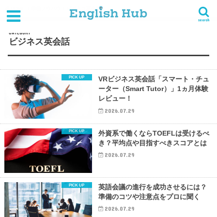
HOME
学習ノウハウ
ビジネス英会話
search
CATEGORY
ビジネス英会話
VRビジネス英会話「スマート・チュ
ーター（Smart Tutor）」1ヵ月体験
レビュー！
2026.07.29
外資系で働くならTOEFLは受けるべ
き？平均点や目指すべきスコアとは
2026.07.29
英語会議の進行を成功させるには？
準備のコツや注意点をプロに聞く
2026.07.29