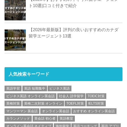
ト10選|口コミ付きで紹介
【2026年最新版】評判の良いおすすめのカナダ
留学エージェント13選
人気検索キーワード
英語学習
英語 短期集中
ビジネス英語
ビジネス英語 オンライン英会話
社会人 語学留学
TOEIC対策
英検対策
英検二次対策 オンライン
TOEFL対策
IELTS対策
マンツーマン 英会話
オンライン英会話
おすすめ オンライン英会話
カランメソッド
英会話 初心者
英語教室
オンライン英会話 ネイティブ
海外留学
英語コーチング
英語 アプリ