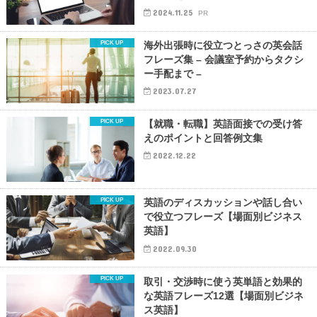
2024.11.25
PR
海外出張時に役立つとっさの英会話
フレーズ集 – 会議室予約からタクシ
ー手配まで –
2023.07.27
【就職・転職】英語面接での受け答
えのポイントと回答例文集
2022.12.22
英語のディスカッションや話し合い
で役立つフレーズ【場面別ビジネス
英語】
2022.09.30
取引・交渉時に使う英単語と効果的
な英語フレーズ12選【場面別ビジネ
ス英語】