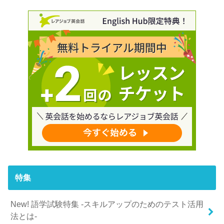
特集
New! 語学試験特集 -スキルアップのためのテスト活用
法とは-