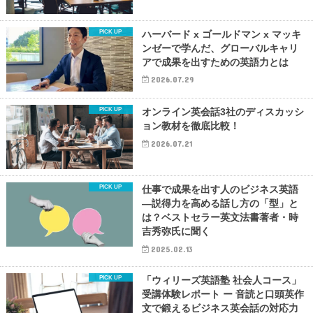
ハーバード x ゴールドマン x マッキ
ンゼーで学んだ、グローバルキャリ
アで成果を出すための英語力とは
2026.07.29
オンライン英会話3社のディスカッシ
ョン教材を徹底比較！
2026.07.21
仕事で成果を出す人のビジネス英語
―説得力を高める話し方の「型」と
は？ベストセラー英文法書著者・時
吉秀弥氏に聞く
2025.02.13
「ウィリーズ英語塾 社会人コース」
受講体験レポート ー 音読と口頭英作
文で鍛えるビジネス英会話の対応力