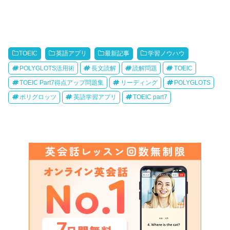
TOEIC
英語アプリ
最新記事
学習ノウハウ
POLYGLOTS活用術
長文読解
読解問題
TOEIC
TOEIC Part7得点アップ問題集
リーディング
POLYGLOTS
ポリグロッツ
英語学習アプリ
TOEIC part7