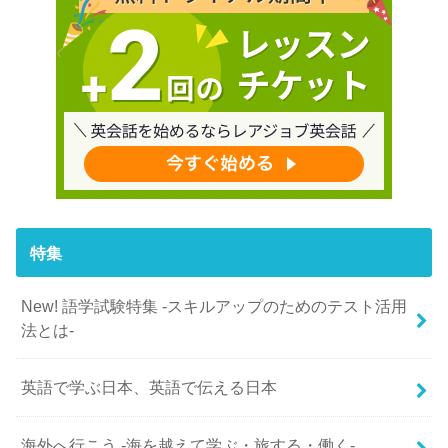
特集
New! 語学試験特集 -スキルアップのためのテスト活用
法とは-
英語で学ぶ日本、英語で伝える日本
海外へ行こう -海を越えて学ぶ・旅する・働く-