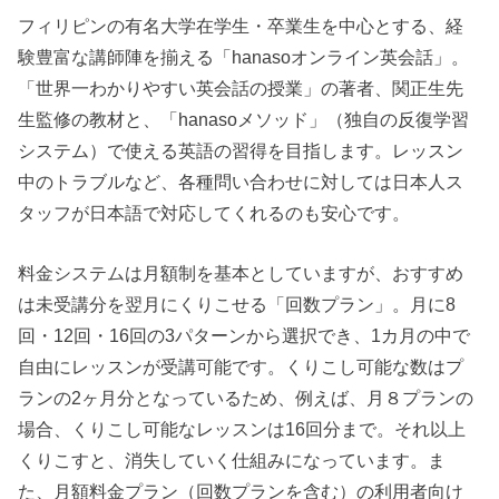
フィリピンの有名大学在学生・卒業生を中心とする、経
験豊富な講師陣を揃える「hanasoオンライン英会話」。
「世界一わかりやすい英会話の授業」の著者、関正生先
生監修の教材と、「hanasoメソッド」（独自の反復学習
システム）で使える英語の習得を目指します。レッスン
中のトラブルなど、各種問い合わせに対しては日本人ス
タッフが日本語で対応してくれるのも安心です。
料金システムは月額制を基本としていますが、おすすめ
は未受講分を翌月にくりこせる「回数プラン」。月に8
回・12回・16回の3パターンから選択でき、1カ月の中で
自由にレッスンが受講可能です。くりこし可能な数はプ
ランの2ヶ月分となっているため、例えば、月８プランの
場合、くりこし可能なレッスンは16回分まで。それ以上
くりこすと、消失していく仕組みになっています。ま
た、月額料金プラン（回数プランを含む）の利用者向け