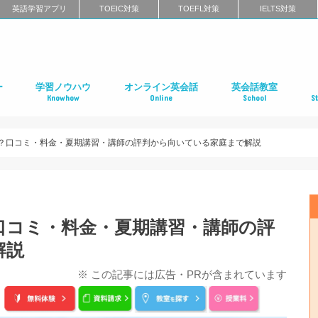
英語学習アプリ
TOEIC対策
TOEFL対策
IELTS対策
ー
学習ノウハウ
オンライン英会話
英会話教室
Knowhow
Online
School
S
ン
第二言語習得（SLA）
英語学習メソッド
ビジネス英語
リーディング
リスニング
スピーキング
ライティング
発音
英語学習に関するよくある質問
インタビュー特集
はじめてのオンライン英会話
オンライン英会話スクールのまとめ
特徴別に選ぶオンライン英会話
オンライン英会話の口コミ
オンライン英会話に関するよくある質問
はじめての英会話スク
英会話スクールのまと
特徴別に選ぶ英会話ス
コーチング式の英会話
ハイエンド向け英会話
英語発音矯正スクール
ライティングスクール
英会話スクールの口コ
英会話スクールに関す
全国の英会話スクール
社
留
語
フ
ア
イ
カ
オ
ニ
デ
マ
ワ
国
？口コミ・料金・夏期講習・講師の評判から向いている家庭まで解説
口コミ・料金・夏期講習・講師の評
解説
※ この記事には広告・PRが含まれています