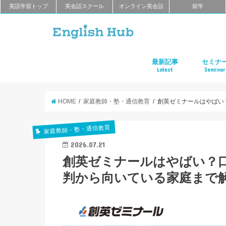
英語学習トップ
英会話スクール
オンライン英会話
留学
最新記事
セミナ
Latest
Seminar
オンライン英会話
英会話教室
留学
アプリ
教材
TOEIC
TOEFL
新商品
キャンペーン
キャリア
東京
大阪
名古屋
オンライ
HOME
家庭教師・塾・通信教育
創英ゼミナールはやばい
家庭教師・塾・通信教育
2026.07.21
創英ゼミナールはやばい？
判から向いている家庭まで