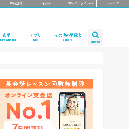
英検対策
子供向け
英語学習ノウハウ
キャリア
留学
アプリ
その他の学習法
tudy Abroad
App
Others
search
ール
め
クール
スクール
スクール
ミ
るよくある質問
校舎一覧
会人の語学留学
学エージェント
学留学の体験談
ィリピン語学留学
メリカ語学留学
ギリス語学留学
ナダ語学留学
ーストラリア語学留学
ュージーランド語学留学
ンマーク留学
ルタ語学留学
ーキングホリデー
内留学・英会話合宿
レアジョブ英会話
DMM英会話
Bizmates（ビズメイツ）
ネイティブキャンプ
EFイングリッシュライブ
オンライン英会話の一覧を見る
口コミから選ぶオンライン英会話
ネイティブ講師と話せるオンライン英会話
ビジネス英語に強いオンライン英会話
価格の安さで選ぶオンライン英会話
無料体験がお得なオンライン英会話
TOEFL・IELTSに強いオンライン英会話
TOEIC対策に強いオンライン英会話
日本人講師と話せるオンライン英会話
レッスン受け放題のオンライン英会話
初心者におすすめのオンライン英会話
中・上級者におすすめのオンライン英会話
ポイント制・チケット制のオンライン英会
中学生におすすめのオンライン英会話
オンライン英会話の比較一覧を見る
iPhoneアプリ
Androidアプリ
リーディングアプリ
リスニングアプリ
ライティングアプリ
スピーキングアプリ
発音アプリ
文法アプリ
単語アプリ
TOEICアプリ
TOEFLアプリ
IELTSアプリ
Gabaマンツーマン英会話
ベルリッツ
シェーン英会話
NOVA
日米英語学院
ECC外語学院
英会話イーオン
ロゼッタストーン・ラーニングセンター
ワンナップ英会話
b わたしの英会話
バークレーハウス語学センター
LIBERTY
ネス外国語会話
ステージライン
FORWARD
イングリッシュビレッジ
ミライズ英会話
アルプロス
コペル英会話教室
口コミから選ぶ英会話スクール
短期集中型プログラムの英会話スクール
マンツーマンで選ぶ英会話スクール
TOEIC対策に強い英会話スクール
価格の安さで選ぶ英会話スクール
デイタイムプランがある
女性限定の英会話スクール
中学生におすすめの英語教室
ENGLISH COMPANY
STRAIL（ストレイル）
プログリット（PROGRIT）
トライズ
ライザップイングリッシュ
One Month Program
スパルタ英会話
プレゼンス
24/7English
スマートメソッド®
ENGLEAD（イングリード）
ABCEED ENGLISH（エービーシード・イ
the courage
ぼくらの英語コーチング
スタディサプリ パーソナルコーチ
ALUGO
VERITAS English
ロゼッタストーン Premium Club
ハミングバード
speek
英文添削アイディー
フルーツフルイングリッシュ
塾・家庭教師
英会話教材で学ぶ
英会話カフェで学ぶ
英会話サークルで学ぶ
英語・英会話合宿
ポッドキャストで学ぶ
動画で学ぶ
書籍で学ぶ
無料で学べる
話
ングリッシュ）