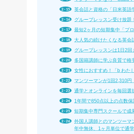
英会話と資格の「日米英語
グループレッスン受け放題
最短2ヶ月の短期集中「プロ
大人気の続けたくなる英会話
グループレッスンは1日2回まで受講
多国籍講師に学ぶ良質で格
女性におすすめ！「b わた
マンツーマンが1回2,31
通学とオンラインを毎回選
1年間で850点以上の点数
短期集中専門スクールで成
外国人講師とのマンツーマン
年中無休、1ヶ月単位で通