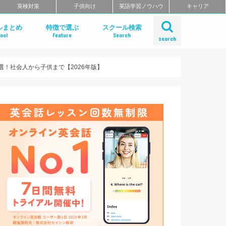
英検対策
子供向け
英語学習ノウハウ
キャリア
ルまとめ
特徴で選ぶ
スクール検索
ool
Feature
Search
search
ット
話
問
クールのまとめ
チングスクールのまとめ
ティブ・ハイエンド向け英会話ス
矯正スクールのまとめ
ングスクール
東北のエリア別おすすめスクール
リア別おすすめスクールまとめ
リア別おすすめスクールまとめ
奈川・埼玉のエリア別おすすめス
リア別おすすめスクールまとめ
リア別おすすめスクールまとめ
のエリア別おすすめスクールまと
のエリア別おすすめスクールまと
のエリア別英会話スクールまとめ
リア別英会話スクールまとめ
リア別おすすめスクールまとめ
リア別おすすめスクールまとめ
リア別おすすめスクールまとめ
リア別おすすめスクールまとめ
リア別おすすめスクールまとめ
エリア別おすすめスクールまとめ
リア別おすすめスクールまとめ
短期集中型プログラムで選ぶ
ビジネス英語 短期集中プログラム
マンツーマンで選ぶ
TOEIC対策に強い
TOEIC対策 短期集中講座
価格の安さで選ぶ
デイタイムプランがある
自習室がある
女性におすすめ
中学生におすすめ
特徴別まとめ一覧を見る
Gabaマンツーマン英会話
ベルリッツ
NOVA
シェーン英会話
日米英語学院
ECC外語学院
英会話イーオン
ブリティッシュ・カウンシル（British
ロゼッタストーン・ラーニングセンタ
ワンナップ英会話
b わたしの英会話
バークレーハウス語学センター
LIBERTY
ネス外国語会話
ステージライン
FORWARD
イングリッシュビレッジ
ミライズ英会話
アルプロス
ワンコイングリッシュ
コペル英会話教室
フライト英会話
ENGLISH COMPANY
STRAIL（ストレイル）
プログリット（PROGRIT）
トライズ
インターグロース（InterGrowth）
ライザップイングリッシュ
One Month Program
スパルタ英会話
プレゼンス
24/7English
スマートメソッド®
ENGLEAD（イングリード）
ABCEED ENGLISH（エービーシー
フラミンゴ・オンラインコーチング
the courage
ぼくらの英語コーチング
スタディサプリ パーソナルコーチ
ALUGO
VERITAS English
ロゼッタストーン Premium Club
ハミングバード
speek
英文添削アイディー
フルーツフルイングリッシュ
まとめ
とめ
Council)
ングリッシュ）
選！社会人から子供まで【2026年版】