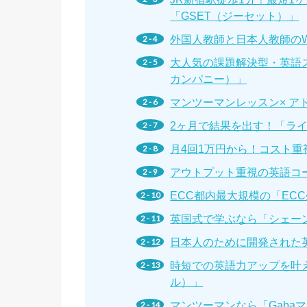
「GSET（ジーセット）」
外国人教師と日本人教師の
大人気の課題解決型・英語スク
カンパニー）」
マンツーマンレッスン× 
2ヶ月で結果を出す！「ライザ
月4回1万円から！コスト重
アウトプット重視の英語コー
ECC都内最大規模の「EC
英国式で学ぶなら「シェー
日本人のために開発された
時短での英語力アップを叶え
ル）」
マンツーマンなら「Gaba