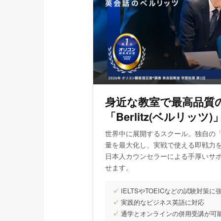
身近な教室で最高品質
「Berlitz(ベルリッツ)
世界中に展開するスクール。独自の
量を最大化し、実戦で使える即戦力
日本人カウンセラーによる手厚いサ
せます。
✓
IELTSやTOEICなどの試験対策に
✓
実践的なビジネス英語に対応
✓
通学とオンラインの併用受講が可