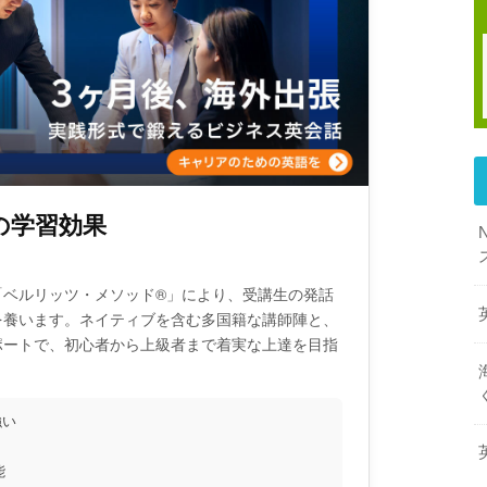
の学習効果
」
「ベルリッツ・メソッド®」により、受講生の発話
を養います。ネイティブを含む多国籍な講師陣と、
ポートで、初心者から上級者まで着実な上達を目指
強い
能