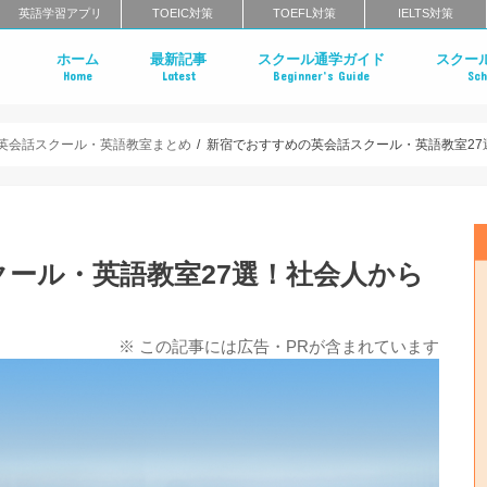
英語学習アプリ
TOEIC対策
TOEFL対策
IELTS対策
ホーム
最新記事
スクール通学ガイド
スクー
Home
Latest
Beginner’s Guide
Sch
英会話スクールのインタビュー特集
はじめての英会話スクール
英会話スクールのメリット・デメリ
英会話スクールのタイプ
マンツーマン英会話 vs グループ英会
英会話スクールの料金相場
英会話スクールの選び方
一般教育訓練給付制度とは？
英会話スクールに関するよくある質
英会話ス
英語コー
エグゼク
英語発音
ライティ
北海道・
栃木のエ
茨城のエ
東京・神
千葉のエ
群馬のエ
中部地方
近畿地方
中国地方
四国のエ
福岡のエ
長崎のエ
大分のエ
佐賀のエ
熊本のエ
鹿児島の
沖縄のエ
クールの
まとめ
クールま
め
め
英会話スクール・英語教室まとめ
新宿でおすすめの英会話スクール・英語教室27
ール・英語教室27選！社会人から
※ この記事には広告・PRが含まれています