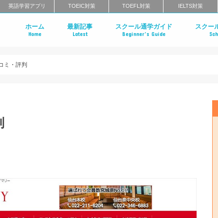
英語学習アプリ
TOEIC対策
TOEFL対策
IELTS対策
ホーム
最新記事
スクール通学ガイド
スクー
Home
Latest
Beginner’s Guide
Sch
英会話スクールのインタビュー特集
はじめての英会話スクール
英会話スクールのメリット・デメリ
英会話スクールのタイプ
マンツーマン英会話 vs グループ英会
英会話スクールの料金相場
英会話スクールの選び方
一般教育訓練給付制度とは？
英会話スクールに関するよくある質
英会話ス
英語コー
エグゼク
英語発音
ライティ
北海道・
栃木のエ
茨城のエ
東京・神
千葉のエ
群馬のエ
中部地方
近畿地方
中国地方
四国のエ
福岡のエ
長崎のエ
大分のエ
佐賀のエ
熊本のエ
鹿児島の
沖縄のエ
クールの
まとめ
クールま
め
め
コミ・評判
判