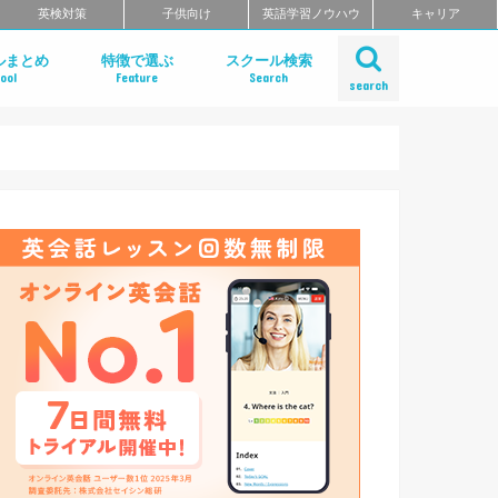
英検対策
子供向け
英語学習ノウハウ
キャリア
ルまとめ
特徴で選ぶ
スクール検索
ool
Feature
Search
search
ット
話
問
クールのまとめ
チングスクールのまとめ
ティブ・ハイエンド向け英会話ス
矯正スクールのまとめ
ングスクール
東北のエリア別おすすめスクール
リア別おすすめスクールまとめ
リア別おすすめスクールまとめ
奈川・埼玉のエリア別おすすめス
リア別おすすめスクールまとめ
リア別おすすめスクールまとめ
のエリア別おすすめスクールまと
のエリア別おすすめスクールまと
のエリア別英会話スクールまとめ
リア別英会話スクールまとめ
リア別おすすめスクールまとめ
リア別おすすめスクールまとめ
リア別おすすめスクールまとめ
リア別おすすめスクールまとめ
リア別おすすめスクールまとめ
エリア別おすすめスクールまとめ
リア別おすすめスクールまとめ
短期集中型プログラムで選ぶ
ビジネス英語 短期集中プログラム
マンツーマンで選ぶ
TOEIC対策に強い
TOEIC対策 短期集中講座
価格の安さで選ぶ
デイタイムプランがある
自習室がある
女性におすすめ
中学生におすすめ
特徴別まとめ一覧を見る
Gabaマンツーマン英会話
ベルリッツ
NOVA
シェーン英会話
日米英語学院
ECC外語学院
英会話イーオン
ブリティッシュ・カウンシル（British
ロゼッタストーン・ラーニングセンタ
ワンナップ英会話
b わたしの英会話
バークレーハウス語学センター
LIBERTY
ネス外国語会話
ステージライン
FORWARD
イングリッシュビレッジ
ミライズ英会話
アルプロス
ワンコイングリッシュ
コペル英会話教室
フライト英会話
ENGLISH COMPANY
STRAIL（ストレイル）
プログリット（PROGRIT）
トライズ
インターグロース（InterGrowth）
ライザップイングリッシュ
One Month Program
スパルタ英会話
プレゼンス
24/7English
スマートメソッド®
ENGLEAD（イングリード）
ABCEED ENGLISH（エービーシー
フラミンゴ・オンラインコーチング
the courage
ぼくらの英語コーチング
スタディサプリ パーソナルコーチ
ALUGO
VERITAS English
ロゼッタストーン Premium Club
ハミングバード
speek
英文添削アイディー
フルーツフルイングリッシュ
まとめ
とめ
Council)
ングリッシュ）