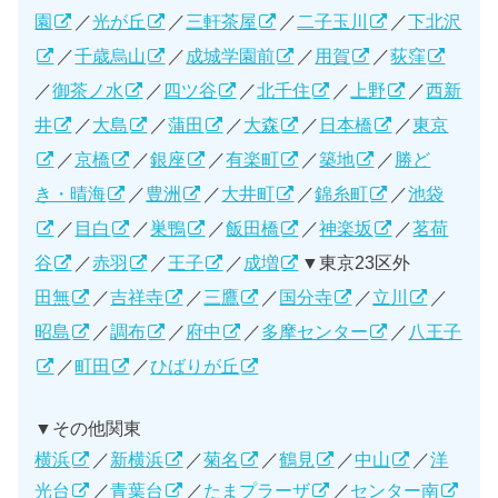
園
／
光が丘
／
三軒茶屋
／
二子玉川
／
下北沢
／
千歳烏山
／
成城学園前
／
用賀
／
荻窪
／
御茶ノ水
／
四ツ谷
／
北千住
／
上野
／
西新
井
／
大島
／
蒲田
／
大森
／
日本橋
／
東京
／
京橋
／
銀座
／
有楽町
／
築地
／
勝ど
き・晴海
／
豊洲
／
大井町
／
錦糸町
／
池袋
／
目白
／
巣鴨
／
飯田橋
／
神楽坂
／
茗荷
谷
／
赤羽
／
王子
／
成増
▼東京23区外
田無
／
吉祥寺
／
三鷹
／
国分寺
／
立川
／
昭島
／
調布
／
府中
／
多摩センター
／
八王子
／
町田
／
ひばりが丘
▼その他関東
横浜
／
新横浜
／
菊名
／
鶴見
／
中山
／
洋
光台
／
青葉台
／
たまプラーザ
／
センター南