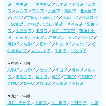
／
豊中
／
千里中央
／
八尾
／
高槻
／
茨木
／
枚方
／
守口
／
京都
／
四条
／
北大路
／
山科
／
京田辺・新田辺
／
木津川
／
長岡京
／
滋賀
／
彦根
／
近江八幡
／
草津市
／
栗東市
／
大津市
／
瀬田
／
神戸・三宮
／
西神中央
／
西宮
／
三田
／
芦屋
／
川西
／
姫路
／
明石
／
名谷
／
垂水
／
加古川
／
奈良
／
近
鉄学園前
／
大和八木
／
生駒
／
和歌山
▼中国・四国
鳥取
／
出雲
／
松江
／
岡山
／
倉敷
／
広島
／
東広島
／
福山
／
呉
／
宇部
／
下関
／
岩国
／
高松
／
松山
／
徳島
／
高知
▼九州・沖縄
博多・天神
／
大橋
／
北九州
／
二日市
／
久留