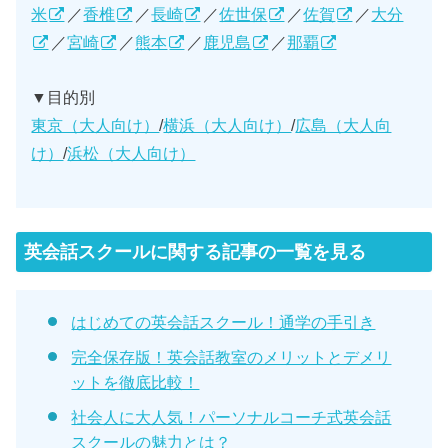
米
／
香椎
／
長崎
／
佐世保
／
佐賀
／
大分
／
宮崎
／
熊本
／
鹿児島
／
那覇
▼目的別
東京（大人向け）
/
横浜（大人向け）
/
広島（大人向
け）
/
浜松（大人向け）
英会話スクールに関する記事の一覧を見る
はじめての英会話スクール！通学の手引き
完全保存版！英会話教室のメリットとデメリ
ットを徹底比較！
社会人に大人気！パーソナルコーチ式英会話
スクールの魅力とは？