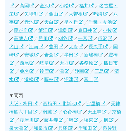
／
高岡
／
金沢
／
小松
／
福井
／
名古屋・
栄
／
矢場町
／
金山
／
大曽根
／
鳴海
／
八
事
／
赤池
／
天白
／
星ヶ丘
／
千種・今池
／
藤が丘
／
蟹江
／
津島
／
春日井
／
小牧
／
高蔵寺
／
勝川
／
刈谷
／
一宮
／
稲沢
／
犬山
／
江南
／
豊田
／
大府
／
長久手
／
岡
崎
／
安城
／
岩倉
／
半田
／
新瑞橋
／
豊橋
／
西尾
／
岐阜
／
大垣
／
各務原
／
四日市
／
桑名
／
鈴鹿
／
津
／
静岡
／
三島
／
清
水
／
浜松
／
藤枝
／
沼津
／
富士
▼関西
大阪・梅田
／
西梅田・北新地
／
淀屋橋
／
天神
橋筋六丁目
／
難波
／
心斎橋
／
天王寺
／
京橋
／
寝屋川
／
藤井寺
／
堺
／
堺東
／
鳳
／
泉大津
／
和泉市
／
貝塚
／
岸和田
／
泉佐野