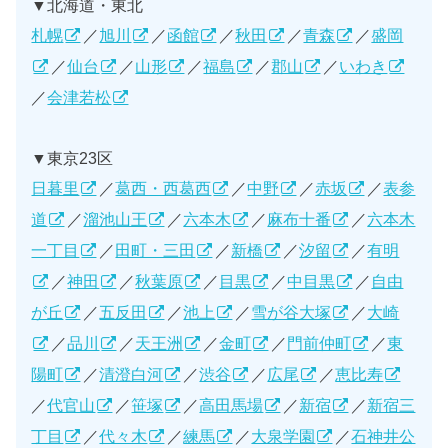
▼北海道・東北
札幌
／
旭川
／
函館
／
秋田
／
青森
／
盛岡
／
仙台
／
山形
／
福島
／
郡山
／
いわき
／
会津若松
▼東京23区
日暮里
／
葛西・西葛西
／
中野
／
赤坂
／
表参
道
／
溜池山王
／
六本木
／
麻布十番
／
六本木
一丁目
／
田町・三田
／
新橋
／
汐留
／
有明
／
神田
／
秋葉原
／
目黒
／
中目黒
／
自由
が丘
／
五反田
／
池上
／
雪が谷大塚
／
大崎
／
品川
／
天王洲
／
金町
／
門前仲町
／
東
陽町
／
清澄白河
／
渋谷
／
広尾
／
恵比寿
／
代官山
／
笹塚
／
高田馬場
／
新宿
／
新宿三
丁目
／
代々木
／
練馬
／
大泉学園
／
石神井公