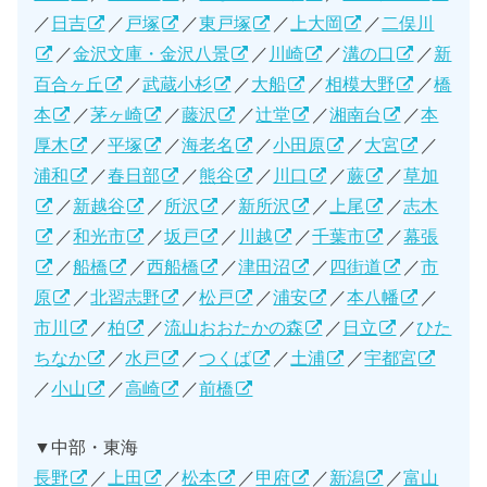
／
日吉
／
戸塚
／
東戸塚
／
上大岡
／
二俣川
／
金沢文庫・金沢八景
／
川崎
／
溝の口
／
新
百合ヶ丘
／
武蔵小杉
／
大船
／
相模大野
／
橋
本
／
茅ヶ崎
／
藤沢
／
辻堂
／
湘南台
／
本
厚木
／
平塚
／
海老名
／
小田原
／
大宮
／
浦和
／
春日部
／
熊谷
／
川口
／
蕨
／
草加
／
新越谷
／
所沢
／
新所沢
／
上尾
／
志木
／
和光市
／
坂戸
／
川越
／
千葉市
／
幕張
／
船橋
／
西船橋
／
津田沼
／
四街道
／
市
原
／
北習志野
／
松戸
／
浦安
／
本八幡
／
市川
／
柏
／
流山おおたかの森
／
日立
／
ひた
ちなか
／
水戸
／
つくば
／
土浦
／
宇都宮
／
小山
／
高崎
／
前橋
▼中部・東海
長野
／
上田
／
松本
／
甲府
／
新潟
／
富山