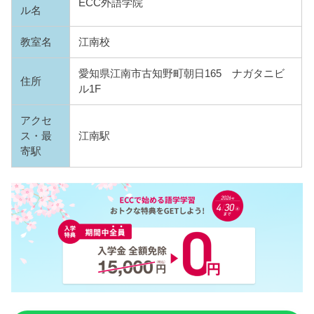
ECC外語学院
ル名
教室名
江南校
愛知県江南市古知野町朝日165 ナガタニビ
住所
ル1F
アクセ
ス・最
江南駅
寄駅