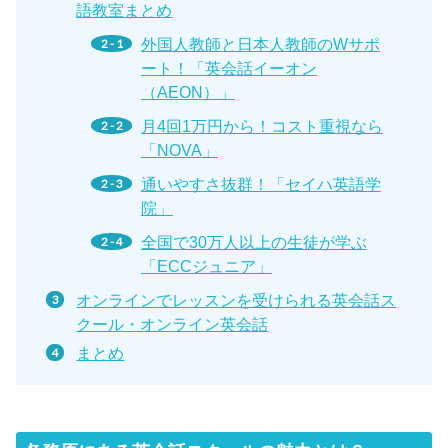
語教室まとめ
外国人教師と日本人教師のWサポ
ート！「英会話イーオン
（AEON）」
月4回1万円から！コスト重視なら
「NOVA」
通いやすさ抜群！「セイハ英語学
院」
全国で30万人以上の生徒が学ぶ
「ECCジュニア」
オンラインでレッスンを受けられる英会話ス
クール・オンライン英会話
まとめ