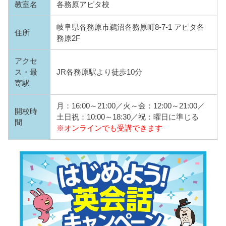
教室名
各務原アピタ校
岐阜県各務原市鵜沼各務原町8-7-1 アピタ各
住所
務原2F
アクセ
ス・最
JR各務原駅より徒歩10分
寄駅
月：16:00～21:00／火～金：12:00～21:00／
開校時
土日祝：10:00～18:30／祝：曜日に準じる
間
※オンラインでも受講できます