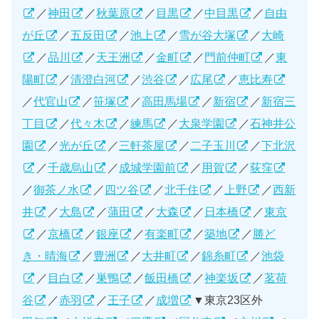
／
神田
／
秋葉原
／
目黒
／
中目黒
／
自由
が丘
／
五反田
／
池上
／
雪が谷大塚
／
大崎
／
品川
／
天王洲
／
金町
／
門前仲町
／
東
陽町
／
清澄白河
／
渋谷
／
広尾
／
恵比寿
／
代官山
／
笹塚
／
高田馬場
／
新宿
／
新宿三
丁目
／
代々木
／
練馬
／
大泉学園
／
石神井公
園
／
光が丘
／
三軒茶屋
／
二子玉川
／
下北沢
／
千歳烏山
／
成城学園前
／
用賀
／
荻窪
／
御茶ノ水
／
四ツ谷
／
北千住
／
上野
／
西新
井
／
大島
／
蒲田
／
大森
／
日本橋
／
東京
／
京橋
／
銀座
／
有楽町
／
築地
／
勝ど
き・晴海
／
豊洲
／
大井町
／
錦糸町
／
池袋
／
目白
／
巣鴨
／
飯田橋
／
神楽坂
／
茗荷
谷
／
赤羽
／
王子
／
成増
▼東京23区外