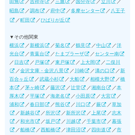
田無
／
吉祥寺
／
三鷹
／
国分寺
／
立川
／
昭島
／
調布
／
府中
／
多摩センター
／
八王子
／
町田
／
ひばりが丘
▼その他関東
横浜
／
新横浜
／
菊名
／
鶴見
／
中山
／
洋
光台
／
青葉台
／
たまプラーザ
／
センター南
／
日吉
／
戸塚
／
東戸塚
／
上大岡
／
二俣川
／
金沢文庫・金沢八景
／
川崎
／
溝の口
／
新
百合ヶ丘
／
武蔵小杉
／
大船
／
相模大野
／
橋
本
／
茅ヶ崎
／
藤沢
／
辻堂
／
湘南台
／
本
厚木
／
平塚
／
海老名
／
小田原
／
大宮
／
浦和
／
春日部
／
熊谷
／
川口
／
蕨
／
草加
／
新越谷
／
所沢
／
新所沢
／
上尾
／
志木
／
和光市
／
坂戸
／
川越
／
千葉市
／
幕張
／
船橋
／
西船橋
／
津田沼
／
四街道
／
市