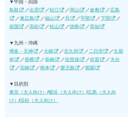
▼中国・四国
鳥取
／
出雲
／
松江
／
岡山
／
倉敷
／
広島
／
東広島
／
福山
／
呉
／
宇部
／
下関
／
岩国
／
高松
／
松山
／
徳島
／
高知
▼九州・沖縄
博多・天神
／
大橋
／
北九州
／
二日市
／
久留
米
／
香椎
／
長崎
／
佐世保
／
佐賀
／
大分
／
宮崎
／
熊本
／
鹿児島
／
那覇
▼目的別
東京（大人向け）
/
横浜（大人向け）
/
広島（大人向
け）
/
浜松（大人向け）