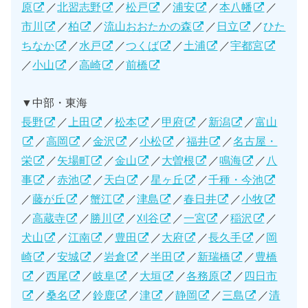
原
／
北習志野
／
松戸
／
浦安
／
本八幡
／
市川
／
柏
／
流山おおたかの森
／
日立
／
ひた
ちなか
／
水戸
／
つくば
／
土浦
／
宇都宮
／
小山
／
高崎
／
前橋
▼中部・東海
長野
／
上田
／
松本
／
甲府
／
新潟
／
富山
／
高岡
／
金沢
／
小松
／
福井
／
名古屋・
栄
／
矢場町
／
金山
／
大曽根
／
鳴海
／
八
事
／
赤池
／
天白
／
星ヶ丘
／
千種・今池
／
藤が丘
／
蟹江
／
津島
／
春日井
／
小牧
／
高蔵寺
／
勝川
／
刈谷
／
一宮
／
稲沢
／
犬山
／
江南
／
豊田
／
大府
／
長久手
／
岡
崎
／
安城
／
岩倉
／
半田
／
新瑞橋
／
豊橋
／
西尾
／
岐阜
／
大垣
／
各務原
／
四日市
／
桑名
／
鈴鹿
／
津
／
静岡
／
三島
／
清