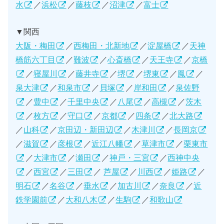
水
／
浜松
／
藤枝
／
沼津
／
富士
▼関西
大阪・梅田
／
西梅田・北新地
／
淀屋橋
／
天神
橋筋六丁目
／
難波
／
心斎橋
／
天王寺
／
京橋
／
寝屋川
／
藤井寺
／
堺
／
堺東
／
鳳
／
泉大津
／
和泉市
／
貝塚
／
岸和田
／
泉佐野
／
豊中
／
千里中央
／
八尾
／
高槻
／
茨木
／
枚方
／
守口
／
京都
／
四条
／
北大路
／
山科
／
京田辺・新田辺
／
木津川
／
長岡京
／
滋賀
／
彦根
／
近江八幡
／
草津市
／
栗東市
／
大津市
／
瀬田
／
神戸・三宮
／
西神中央
／
西宮
／
三田
／
芦屋
／
川西
／
姫路
／
明石
／
名谷
／
垂水
／
加古川
／
奈良
／
近
鉄学園前
／
大和八木
／
生駒
／
和歌山