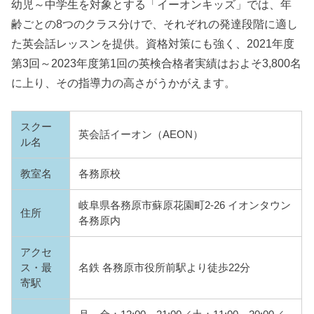
幼児～中学生を対象とする「イーオンキッズ」では、年
齢ごとの8つのクラス分けで、それぞれの発達段階に適し
た英会話レッスンを提供。資格対策にも強く、2021年度
第3回～2023年度第1回の英検合格者実績はおよそ3,800名
に上り、その指導力の高さがうかがえます。
スクー
英会話イーオン（AEON）
ル名
教室名
各務原校
岐阜県各務原市蘇原花園町2-26 イオンタウン
住所
各務原内
アクセ
ス・最
名鉄 各務原市役所前駅より徒歩22分
寄駅