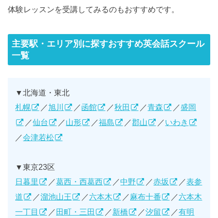
体験レッスンを受講してみるのもおすすめです。
主要駅・エリア別に探すおすすめ英会話スクール
一覧
▼北海道・東北
札幌
／
旭川
／
函館
／
秋田
／
青森
／
盛岡
／
仙台
／
山形
／
福島
／
郡山
／
いわき
／
会津若松
▼東京23区
日暮里
／
葛西・西葛西
／
中野
／
赤坂
／
表参
道
／
溜池山王
／
六本木
／
麻布十番
／
六本木
一丁目
／
田町・三田
／
新橋
／
汐留
／
有明