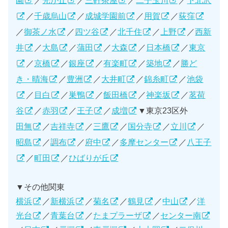
園
／
光が丘
／
三軒茶屋
／
二子玉川
／
下北沢
／
千歳烏山
／
成城学園前
／
用賀
／
荻窪
／
御茶ノ水
／
四ツ谷
／
北千住
／
上野
／
西新
井
／
大島
／
蒲田
／
大森
／
日本橋
／
東京
／
京橋
／
銀座
／
有楽町
／
築地
／
勝ど
き・晴海
／
豊洲
／
大井町
／
錦糸町
／
池袋
／
目白
／
巣鴨
／
飯田橋
／
神楽坂
／
茗荷
谷
／
赤羽
／
王子
／
成増
▼東京23区外
田無
／
吉祥寺
／
三鷹
／
国分寺
／
立川
／
昭島
／
調布
／
府中
／
多摩センター
／
八王子
／
町田
／
ひばりが丘
▼その他関東
横浜
／
新横浜
／
菊名
／
鶴見
／
中山
／
洋
光台
／
青葉台
／
たまプラーザ
／
センター南