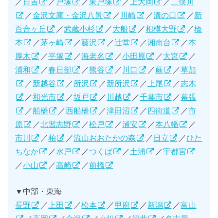
／
日吉
／
戸塚
／
東戸塚
／
上大岡
／
二俣川
／
金沢文庫・金沢八景
／
川崎
／
溝の口
／
新
百合ヶ丘
／
武蔵小杉
／
大船
／
相模大野
／
橋
本
／
茅ヶ崎
／
藤沢
／
辻堂
／
湘南台
／
本
厚木
／
平塚
／
海老名
／
小田原
／
大宮
／
浦和
／
春日部
／
熊谷
／
川口
／
蕨
／
草加
／
新越谷
／
所沢
／
新所沢
／
上尾
／
志木
／
和光市
／
坂戸
／
川越
／
千葉市
／
幕張
／
船橋
／
西船橋
／
津田沼
／
四街道
／
市
原
／
北習志野
／
松戸
／
浦安
／
本八幡
／
市川
／
柏
／
流山おおたかの森
／
日立
／
ひた
ちなか
／
水戸
／
つくば
／
土浦
／
宇都宮
／
小山
／
高崎
／
前橋
▼中部・東海
長野
／
上田
／
松本
／
甲府
／
新潟
／
富山