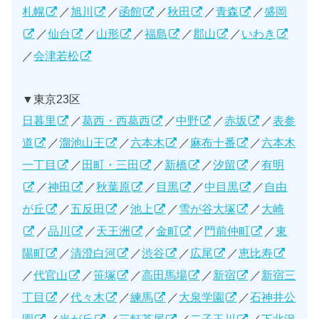
札幌
／
旭川
／
函館
／
秋田
／
青森
／
盛岡
／
仙台
／
山形
／
福島
／
郡山
／
いわき
／
会津若松
▼東京23区
日暮里
／
葛西・西葛西
／
中野
／
赤坂
／
表参
道
／
溜池山王
／
六本木
／
麻布十番
／
六本木
一丁目
／
田町・三田
／
新橋
／
汐留
／
有明
／
神田
／
秋葉原
／
目黒
／
中目黒
／
自由
が丘
／
五反田
／
池上
／
雪が谷大塚
／
大崎
／
品川
／
天王洲
／
金町
／
門前仲町
／
東
陽町
／
清澄白河
／
渋谷
／
広尾
／
恵比寿
／
代官山
／
笹塚
／
高田馬場
／
新宿
／
新宿三
丁目
／
代々木
／
練馬
／
大泉学園
／
石神井公