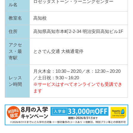
ロゼッタストーン・ラーニングセンター
ル名
教室名
高知校
住所
高知県高知市本町2-2-34 明治安田高知ビル1F
アクセ
ス・最
とさでん交通 大橋通電停
寄駅
月火木金：10:30～20:20／水：12:30～20:20
レッス
／土日祝：9:30～16:20
ン時間
※サービスはすべてオンラインでも受講でき
ます