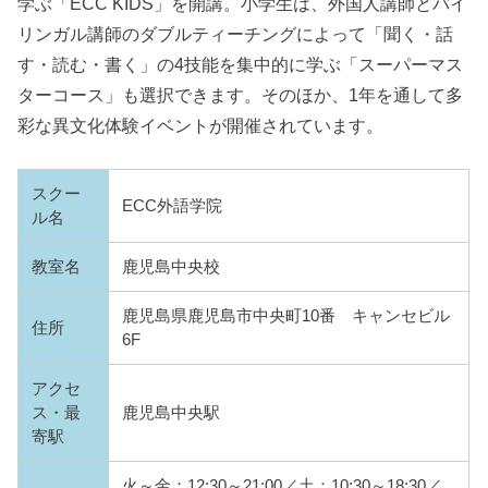
学ぶ「ECC KIDS」を開講。小学生は、外国人講師とバイ
リンガル講師のダブルティーチングによって「聞く・話
す・読む・書く」の4技能を集中的に学ぶ「スーパーマス
ターコース」も選択できます。そのほか、1年を通して多
彩な異文化体験イベントが開催されています。
スクー
ECC外語学院
ル名
教室名
鹿児島中央校
鹿児島県鹿児島市中央町10番 キャンセビル
住所
6F
アクセ
ス・最
鹿児島中央駅
寄駅
火～金：12:30～21:00／土：10:30～18:30／