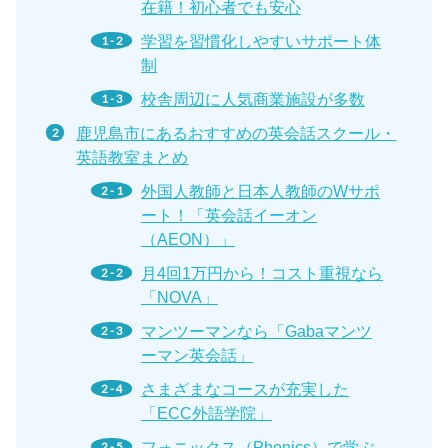
在籍！初心者でも安心
学習を習慣化しやすいサポート体
制
校舎周辺に人気商業施設が多数
鹿児島市にあるおすすめの英会話スクール・
英語教室まとめ
外国人教師と日本人教師のWサポ
ート！「英会話イーオン
（AEON）」
月4回1万円から！コスト重視なら
「NOVA」
マンツーマンなら「Gabaマンツ
ーマン英会話」
さまざまなコースが充実した
「ECC外語学院」
フォニックス（Phonics）で学ぶ