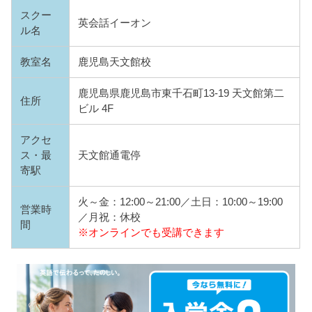
スクー
英会話イーオン
ル名
教室名
鹿児島天文館校
鹿児島県鹿児島市東千石町13-19 天文館第二
住所
ビル 4F
アクセ
ス・最
天文館通電停
寄駅
火～金：12:00～21:00／土日：10:00～19:00
営業時
／月祝：休校
間
※オンラインでも受講できます