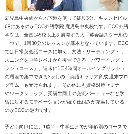
鹿児島中央駅から地下道を使って徒歩3分、キャンセビル
6FにあるのがECC外語学院 鹿児島中央校です。ECC外語
学院は、全国145校以上を展開する大手英会話スクールの
一つで、1回80分のレッスンが基本となっています。ECC
では日常英会話コースに加え、文法・リーディング・リ
スニングを中学レベルから復習できる「パワーイングリ
ッシュコース」、週末に1日4時間オールイングリッシュ
の環境で集中できる3ヶ月の「英語キャリア育成 週末プロ
グラム」も受けられます。その他にも資格対策セミナー
やワークショップ、受講生同士の交流パーティーなど学
習に対するモチベーションが続く仕組みが充実している
のがECCの魅力です。
子ども向けには、1歳半～中学生までが年齢別のコースで