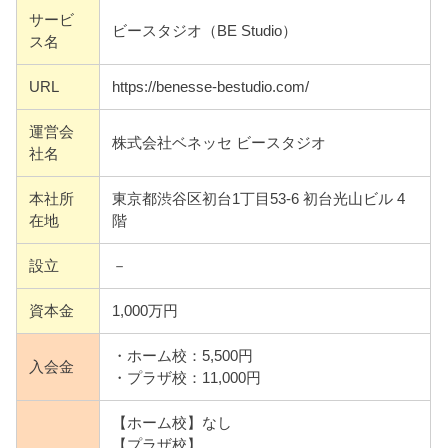
サービ
ビースタジオ（BE Studio）
ス名
URL
https://benesse-bestudio.com/
運営会
株式会社ベネッセ ビースタジオ
社名
本社所
東京都渋谷区初台1丁目53-6 初台光山ビル 4
在地
階
設立
－
資本金
1,000万円
・ホーム校：5,500円
入会金
・プラザ校：11,000円
【ホーム校】なし
【プラザ校】