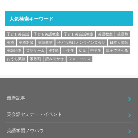
人気検索キーワード
子ども英会話
子ども英語教室
子ども英会話教室
英語教室
英語塾
英検
英検対策
英語教材
子ども向けオンライン英会話
日本人講師
英語絵本
英語ゲーム
4技能
小学生
幼児
中学生
親子で学べる
おうち英語
家族割
読み聞かせ
フォニックス
最新記事
英会話セミナー・イベント
英語学習ノウハウ