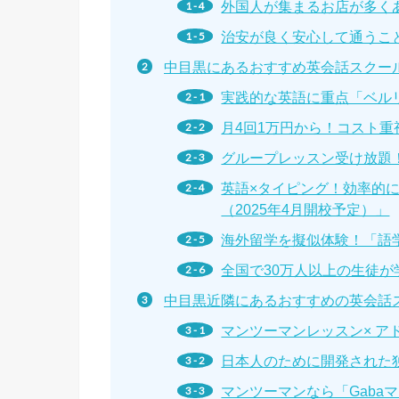
外国人が集まるお店が多く
治安が良く安心して通うこ
中目黒にあるおすすめ英会話スクー
実践的な英語に重点「ベル
月4回1万円から！コスト重
グループレッスン受け放題
英語×タイピング！効率的
（2025年4月開校予定）」
海外留学を擬似体験！「語学堂
全国で30万人以上の生徒が
中目黒近隣にあるおすすめの英会話
マンツーマンレッスン× 
日本人のために開発された
マンツーマンなら「Gaba