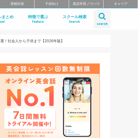
英検対策
子供向け
英語学習ノウハウ
キャリア
ルまとめ
特徴で選ぶ
スクール検索
ool
Feature
Search
search
ット
話
問
クールのまとめ
チングスクールのまとめ
ティブ・ハイエンド向け英会話ス
矯正スクールのまとめ
ングスクール
東北のエリア別おすすめスクール
リア別おすすめスクールまとめ
リア別おすすめスクールまとめ
奈川・埼玉のエリア別おすすめス
リア別おすすめスクールまとめ
リア別おすすめスクールまとめ
のエリア別おすすめスクールまと
のエリア別おすすめスクールまと
のエリア別英会話スクールまとめ
リア別英会話スクールまとめ
リア別おすすめスクールまとめ
リア別おすすめスクールまとめ
リア別おすすめスクールまとめ
リア別おすすめスクールまとめ
リア別おすすめスクールまとめ
エリア別おすすめスクールまとめ
リア別おすすめスクールまとめ
短期集中型プログラムで選ぶ
ビジネス英語 短期集中プログラム
マンツーマンで選ぶ
TOEIC対策に強い
TOEIC対策 短期集中講座
価格の安さで選ぶ
デイタイムプランがある
自習室がある
女性におすすめ
中学生におすすめ
特徴別まとめ一覧を見る
Gabaマンツーマン英会話
ベルリッツ
NOVA
シェーン英会話
日米英語学院
ECC外語学院
英会話イーオン
ブリティッシュ・カウンシル（British
ロゼッタストーン・ラーニングセンタ
ワンナップ英会話
b わたしの英会話
バークレーハウス語学センター
LIBERTY
ネス外国語会話
ステージライン
FORWARD
イングリッシュビレッジ
ミライズ英会話
アルプロス
ワンコイングリッシュ
コペル英会話教室
フライト英会話
ENGLISH COMPANY
STRAIL（ストレイル）
プログリット（PROGRIT）
トライズ
インターグロース（InterGrowth）
ライザップイングリッシュ
One Month Program
スパルタ英会話
プレゼンス
24/7English
スマートメソッド®
ENGLEAD（イングリード）
ABCEED ENGLISH（エービーシー
フラミンゴ・オンラインコーチング
the courage
ぼくらの英語コーチング
スタディサプリ パーソナルコーチ
ALUGO
VERITAS English
ロゼッタストーン Premium Club
ハミングバード
speek
英文添削アイディー
フルーツフルイングリッシュ
まとめ
とめ
Council)
ングリッシュ）
選！社会人から子供まで【2026年版】