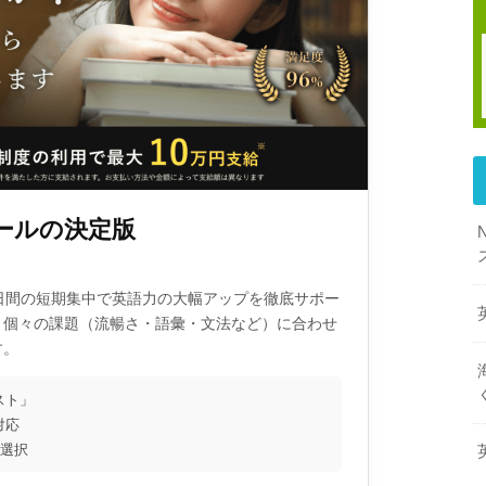
ールの決定版
日間の短期集中で英語力の大幅アップを徹底サポー
、個々の課題（流暢さ・語彙・文法など）に合わせ
す。
スト」
対応
を選択