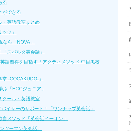
ある
とができる
ル・英語教室まとめ
リッツ」
視なら「NOVA」
！「スパルタ英会話」
に英語習得を目指す「アクティメソッド 中目黒校
 -GOGAKUDO-」
学ぶ「ECCジュニア」
スクール・英語教室
アドバイザーのサポート！「ワンナップ英会話」
独自メソッド「英会話イーオン」
マンツーマン英会話」