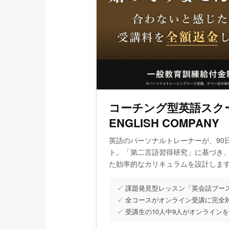
コーチング型英語スク
ENGLISH COMPANY
英語のパーソナルトレーナーが、90
ト。「第二言語習得研究」に基づき
た効率的なカリキュラムを設計しま
✓
課題発見型レッスン「英会話ブー
✓
全コースがオンライン受講に完全
✓
受講生の10人中9人がオンライン