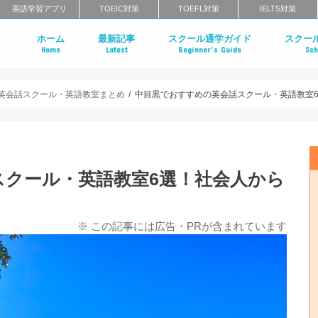
英語学習アプリ
TOEIC対策
TOEFL対策
IELTS対策
ホーム
最新記事
スクール通学ガイド
スクー
Home
Latest
Beginner’s Guide
Sch
英会話スクールのインタビュー特集
はじめての英会話スクール
英会話スクールのメリット・デメリ
英会話スクールのタイプ
マンツーマン英会話 vs グループ英会
英会話スクールの料金相場
英会話スクールの選び方
一般教育訓練給付制度とは？
英会話スクールに関するよくある質
英会話ス
英語コー
エグゼク
英語発音
ライティ
北海道・
栃木のエ
茨城のエ
東京・神
千葉のエ
群馬のエ
中部地方
近畿地方
中国地方
四国のエ
福岡のエ
長崎のエ
大分のエ
佐賀のエ
熊本のエ
鹿児島の
沖縄のエ
クールの
まとめ
クールま
め
め
英会話スクール・英語教室まとめ
中目黒でおすすめの英会話スクール・英語教室6
スクール・英語教室6選！社会人から
※ この記事には広告・PRが含まれています