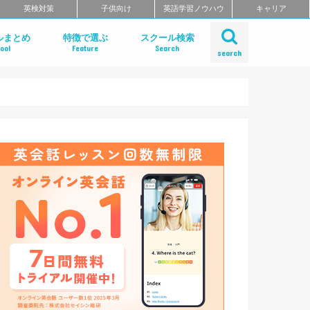
英検対策
子供向け
英語学習ノウハウ
キャリア
ルまとめ
特徴で選ぶ
スクール検索
ool
Feature
Search
search
ット
話
問
クールのまとめ
チングスクールのまとめ
ティブ・ハイエンド向け英会話ス
矯正スクールのまとめ
ングスクール
東北のエリア別おすすめスクール
リア別おすすめスクールまとめ
リア別おすすめスクールまとめ
奈川・埼玉のエリア別おすすめス
リア別おすすめスクールまとめ
リア別おすすめスクールまとめ
のエリア別おすすめスクールまと
のエリア別おすすめスクールまと
のエリア別英会話スクールまとめ
リア別英会話スクールまとめ
リア別おすすめスクールまとめ
リア別おすすめスクールまとめ
リア別おすすめスクールまとめ
リア別おすすめスクールまとめ
リア別おすすめスクールまとめ
エリア別おすすめスクールまとめ
リア別おすすめスクールまとめ
短期集中型プログラムで選ぶ
ビジネス英語 短期集中プログラム
マンツーマンで選ぶ
TOEIC対策に強い
TOEIC対策 短期集中講座
価格の安さで選ぶ
デイタイムプランがある
自習室がある
女性におすすめ
中学生におすすめ
特徴別まとめ一覧を見る
Gabaマンツーマン英会話
ベルリッツ
NOVA
シェーン英会話
日米英語学院
ECC外語学院
英会話イーオン
ブリティッシュ・カウンシル（British
ロゼッタストーン・ラーニングセンタ
ワンナップ英会話
b わたしの英会話
バークレーハウス語学センター
LIBERTY
ネス外国語会話
ステージライン
FORWARD
イングリッシュビレッジ
ミライズ英会話
アルプロス
ワンコイングリッシュ
コペル英会話教室
フライト英会話
ENGLISH COMPANY
STRAIL（ストレイル）
プログリット（PROGRIT）
トライズ
インターグロース（InterGrowth）
ライザップイングリッシュ
One Month Program
スパルタ英会話
プレゼンス
24/7English
スマートメソッド®
ENGLEAD（イングリード）
ABCEED ENGLISH（エービーシー
フラミンゴ・オンラインコーチング
the courage
ぼくらの英語コーチング
スタディサプリ パーソナルコーチ
ALUGO
VERITAS English
ロゼッタストーン Premium Club
ハミングバード
speek
英文添削アイディー
フルーツフルイングリッシュ
まとめ
とめ
Council)
ングリッシュ）