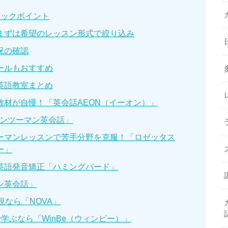
ェックポイント
まずは希望のレッスン形式で絞り込み
況の確認
ールもおすすめ
英語教室まとめ
教材が自慢！「英会話AEON（イーオン）」
マンツーマン英会話」
ーマンレッスンで苦手分野を克服！「ロゼッタス
ー」
英語発音矯正「ハミングバード」
ン英会話」
視なら「NOVA」
）で学ぶなら「WinBe（ウィンビー）」