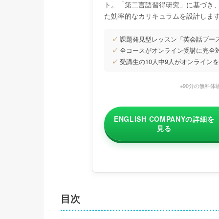
ト。「第二言語習得研究」に基づき
た効率的なカリキュラムを設計しま
✓
課題発見型レッスン「英会話ブー
✓
全コースがオンライン受講に完全
✓
受講生の10人中9人がオンライン
※90分の無料体
ENGLISH COMPANYの詳細を
見る
目次