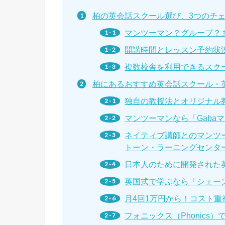
柏の英会話スクール選び、3つのチ
マンツーマン？グループ？
開講時間とレッスン予約状
複数校舎を利用できるスク
柏にあるおすすめ英会話スクール・
独自の教授法とオリジナル
マンツーマンなら「Gaba
ネイティブ講師とのマンツ
トーン・ラーニングセンタ
日本人のために開発された
英国式で学ぶなら「シェー
月4回1万円から！コスト重
フォニックス（Phonics