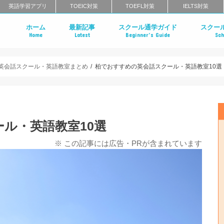
英語学習アプリ
TOEIC対策
TOEFL対策
IELTS対策
ホーム
最新記事
スクール通学ガイド
スクー
Home
Latest
Beginner’s Guide
Sch
英会話スクールのインタビュー特集
はじめての英会話スクール
英会話スクールのメリット・デメリ
英会話スクールのタイプ
マンツーマン英会話 vs グループ英会
英会話スクールの料金相場
英会話スクールの選び方
一般教育訓練給付制度とは？
英会話スクールに関するよくある質
英会話ス
英語コー
エグゼク
英語発音
ライティ
北海道・
栃木のエ
茨城のエ
東京・神
千葉のエ
群馬のエ
中部地方
近畿地方
中国地方
四国のエ
福岡のエ
長崎のエ
大分のエ
佐賀のエ
熊本のエ
鹿児島の
沖縄のエ
クールの
まとめ
クールま
め
め
英会話スクール・英語教室まとめ
柏でおすすめの英会話スクール・英語教室10選
ル・英語教室10選
※ この記事には広告・PRが含まれています