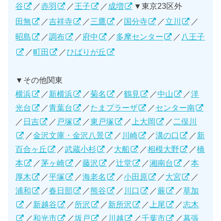
谷
／
赤羽
／
王子
／
成増
▼東京23区外
田無
／
吉祥寺
／
三鷹
／
国分寺
／
立川
／
昭島
／
調布
／
府中
／
多摩センター
／
八王子
／
町田
／
ひばりが丘
▼その他関東
横浜
／
新横浜
／
菊名
／
鶴見
／
中山
／
洋
光台
／
青葉台
／
たまプラーザ
／
センター南
／
日吉
／
戸塚
／
東戸塚
／
上大岡
／
二俣川
／
金沢文庫・金沢八景
／
川崎
／
溝の口
／
新
百合ヶ丘
／
武蔵小杉
／
大船
／
相模大野
／
橋
本
／
茅ヶ崎
／
藤沢
／
辻堂
／
湘南台
／
本
厚木
／
平塚
／
海老名
／
小田原
／
大宮
／
浦和
／
春日部
／
熊谷
／
川口
／
蕨
／
草加
／
新越谷
／
所沢
／
新所沢
／
上尾
／
志木
／
和光市
／
坂戸
／
川越
／
千葉市
／
幕張