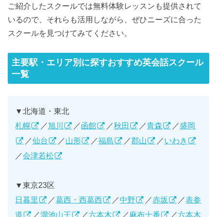
ご紹介したスクールでは無料体験レッスンも提供されて
いるので、それらも活用しながら、ぜひニーズに合った
スクールを見つけてみてください。
主要駅・エリア別に探すおすすめ英会話スクール
一覧
▼北海道・東北
札幌
／
旭川
／
函館
／
秋田
／
青森
／
盛岡
／
仙台
／
山形
／
福島
／
郡山
／
いわき
／
会津若松
▼東京23区
日暮里
／
葛西・西葛西
／
中野
／
赤坂
／
表参
道
／
溜池山王
／
六本木
／
麻布十番
／
六本木