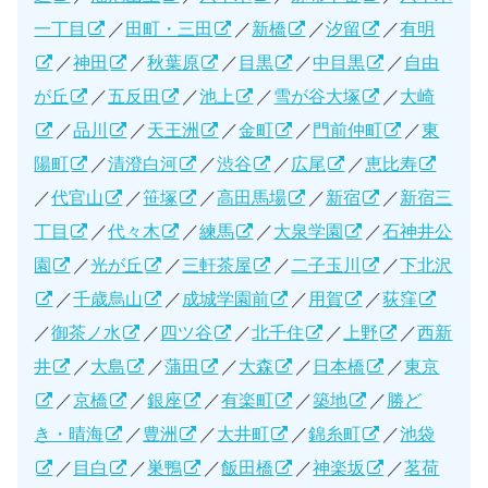
一丁目
／
田町・三田
／
新橋
／
汐留
／
有明
／
神田
／
秋葉原
／
目黒
／
中目黒
／
自由
が丘
／
五反田
／
池上
／
雪が谷大塚
／
大崎
／
品川
／
天王洲
／
金町
／
門前仲町
／
東
陽町
／
清澄白河
／
渋谷
／
広尾
／
恵比寿
／
代官山
／
笹塚
／
高田馬場
／
新宿
／
新宿三
丁目
／
代々木
／
練馬
／
大泉学園
／
石神井公
園
／
光が丘
／
三軒茶屋
／
二子玉川
／
下北沢
／
千歳烏山
／
成城学園前
／
用賀
／
荻窪
／
御茶ノ水
／
四ツ谷
／
北千住
／
上野
／
西新
井
／
大島
／
蒲田
／
大森
／
日本橋
／
東京
／
京橋
／
銀座
／
有楽町
／
築地
／
勝ど
き・晴海
／
豊洲
／
大井町
／
錦糸町
／
池袋
／
目白
／
巣鴨
／
飯田橋
／
神楽坂
／
茗荷