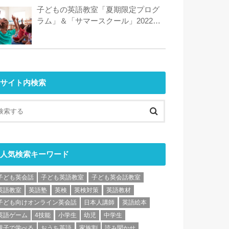
子どもの英語教室「夏期限定プログ
ラム」＆「サマースクール」2022特
集！
サイト内検索
人気検索キーワード
子ども英会話
子ども英語教室
子ども英会話教室
英語教室
英語塾
英検
英検対策
英語教材
子ども向けオンライン英会話
日本人講師
英語絵本
英語ゲーム
4技能
小学生
幼児
中学生
親子で学べる
おうち英語
家族割
読み聞かせ