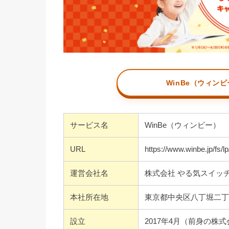
WinBe（ウィン
サービス名
WinBe（ウィンビー）
URL
https://www.winbe.jp/fs/lp
運営会社名
株式会社 やる気スイッ
本社所在地
東京都中央区八丁堀二丁目
設立
2017年4月（前身の株式