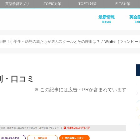
英語学習アプリ
TOEIC対策
TOEFL対策
IELTS対策
最新情報
英会
News
Sch
比較！小学生～幼児の親たちが選ぶスクールとその理由は？
WinBe（ウィンビ
判・口コミ
※ この記事には広告・PRが含まれています