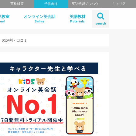
英検対策
子供向け
英語学習ノウハウ
キャリア
話教室
オンライン英会話
英語教材
ool
Online
Materials
search
ー）の評判・口コミ