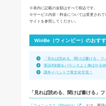
※表内に記載の金額はすべて税込です。
※サービス内容・料金については変更されて
サイトを参照してください。
WinBe（ウィンビー）のおす
「見れば読める、聞けば書ける」フ
英語4技能をバランスよく伸ばせるWi
課外イベントで異文化交流！
「見れば読める、聞けば書ける」フ
「
フォニックス（Phonics）
」とは、英語