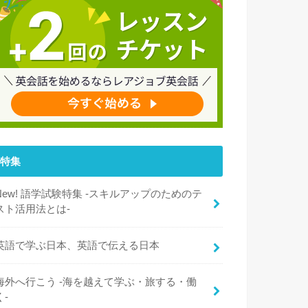
特集
New! 語学試験特集 -スキルアップのためのテ
スト活用法とは-
英語で学ぶ日本、英語で伝える日本
海外へ行こう -海を越えて学ぶ・旅する・働
く-