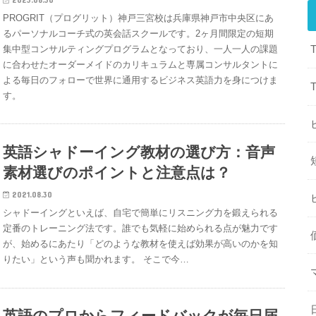
PROGRIT（プログリット）神戸三宮校は兵庫県神戸市中央区にあ
るパーソナルコーチ式の英会話スクールです。2ヶ月間限定の短期
集中型コンサルティングプログラムとなっており、一人一人の課題
に合わせたオーダーメイドのカリキュラムと専属コンサルタントに
よる毎日のフォローで世界に通用するビジネス英語力を身につけま
す。
英語シャドーイング教材の選び方：音声
素材選びのポイントと注意点は？
2021.08.30
シャドーイングといえば、自宅で簡単にリスニング力を鍛えられる
定番のトレーニング法です。誰でも気軽に始められる点が魅力です
が、始めるにあたり「どのような教材を使えば効果が高いのかを知
りたい」という声も聞かれます。 そこで今…
英語のプロからフィードバックが毎日届