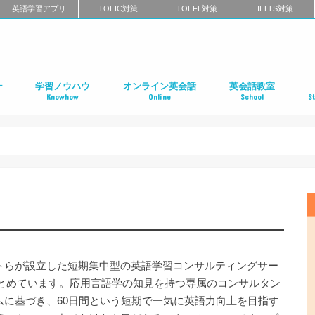
英語学習アプリ
TOEIC対策
TOEFL対策
IELTS対策
ー
学習ノウハウ
オンライン英会話
英会話教室
Knowhow
Online
School
S
ン
第二言語習得（SLA）
英語学習メソッド
ビジネス英語
リーディング
リスニング
スピーキング
ライティング
発音
英語学習に関するよくある質問
インタビュー特集
はじめてのオンライン英会話
オンライン英会話スクールのまとめ
特徴別に選ぶオンライン英会話
オンライン英会話の口コミ
オンライン英会話に関するよくある質問
はじめての英会話スク
英会話スクールのまと
特徴別に選ぶ英会話ス
コーチング式の英会話
ハイエンド向け英会話
英語発音矯正スクール
ライティングスクール
英会話スクールの口コ
英会話スクールに関す
全国の英会話スクール
社
留
語
フ
ア
イ
カ
オ
ニ
デ
マ
ワ
国
トらが設立した短期集中型の英語学習コンサルティングサー
とめています。応用言語学の知見を持つ専属のコンサルタン
に基づき、60日間という短期で一気に英語力向上を目指す