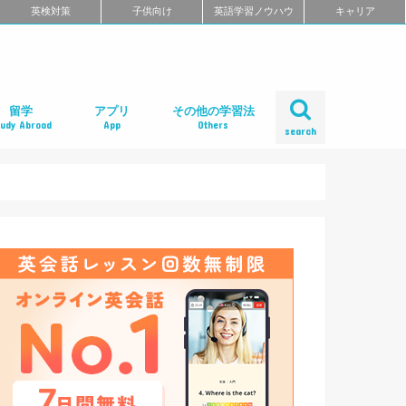
英検対策
子供向け
英語学習ノウハウ
キャリア
留学
アプリ
その他の学習法
tudy Abroad
App
Others
search
ール
め
クール
スクール
スクール
ミ
るよくある質問
校舎一覧
会人の語学留学
学エージェント
学留学の体験談
ィリピン語学留学
メリカ語学留学
ギリス語学留学
ナダ語学留学
ーストラリア語学留学
ュージーランド語学留学
ンマーク留学
ルタ語学留学
ーキングホリデー
内留学・英会話合宿
レアジョブ英会話
DMM英会話
Bizmates（ビズメイツ）
ネイティブキャンプ
EFイングリッシュライブ
オンライン英会話の一覧を見る
口コミから選ぶオンライン英会話
ネイティブ講師と話せるオンライン英会話
ビジネス英語に強いオンライン英会話
価格の安さで選ぶオンライン英会話
無料体験がお得なオンライン英会話
TOEFL・IELTSに強いオンライン英会話
TOEIC対策に強いオンライン英会話
日本人講師と話せるオンライン英会話
レッスン受け放題のオンライン英会話
初心者におすすめのオンライン英会話
中・上級者におすすめのオンライン英会話
ポイント制・チケット制のオンライン英会
中学生におすすめのオンライン英会話
オンライン英会話の比較一覧を見る
iPhoneアプリ
Androidアプリ
リーディングアプリ
リスニングアプリ
ライティングアプリ
スピーキングアプリ
発音アプリ
文法アプリ
単語アプリ
TOEICアプリ
TOEFLアプリ
IELTSアプリ
Gabaマンツーマン英会話
ベルリッツ
シェーン英会話
NOVA
日米英語学院
ECC外語学院
英会話イーオン
ロゼッタストーン・ラーニングセンター
ワンナップ英会話
b わたしの英会話
バークレーハウス語学センター
LIBERTY
ネス外国語会話
ステージライン
FORWARD
イングリッシュビレッジ
ミライズ英会話
アルプロス
コペル英会話教室
口コミから選ぶ英会話スクール
短期集中型プログラムの英会話スクール
マンツーマンで選ぶ英会話スクール
TOEIC対策に強い英会話スクール
価格の安さで選ぶ英会話スクール
デイタイムプランがある
女性限定の英会話スクール
中学生におすすめの英語教室
ENGLISH COMPANY
STRAIL（ストレイル）
プログリット（PROGRIT）
トライズ
ライザップイングリッシュ
One Month Program
スパルタ英会話
プレゼンス
24/7English
スマートメソッド®
ENGLEAD（イングリード）
ABCEED ENGLISH（エービーシード・イ
the courage
ぼくらの英語コーチング
スタディサプリ パーソナルコーチ
ALUGO
VERITAS English
ロゼッタストーン Premium Club
ハミングバード
speek
英文添削アイディー
フルーツフルイングリッシュ
塾・家庭教師
英会話教材で学ぶ
英会話カフェで学ぶ
英会話サークルで学ぶ
英語・英会話合宿
ポッドキャストで学ぶ
動画で学ぶ
書籍で学ぶ
無料で学べる
話
ングリッシュ）