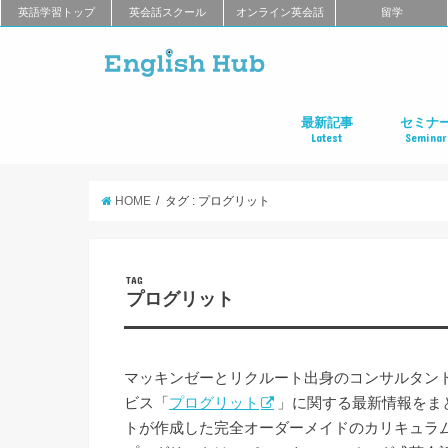
英語学習トップ
英会話スクール
オンライン英会話
留学
最新記事
セミナ
Latest
Seminar
オンライン英会話
英会話教室
留学
アプリ
教材
TOEIC
TOEFL
新商品
キャンペーン
キャリア
東京
大阪
名古屋
オンライ
HOME
タグ : プログリット
TAG
プログリット
マッキンゼーとリクルート出身のコンサルタン
ビス「
プログリット
」に関する最新情報をま
トが作成した完全オーダーメイドのカリキュラム