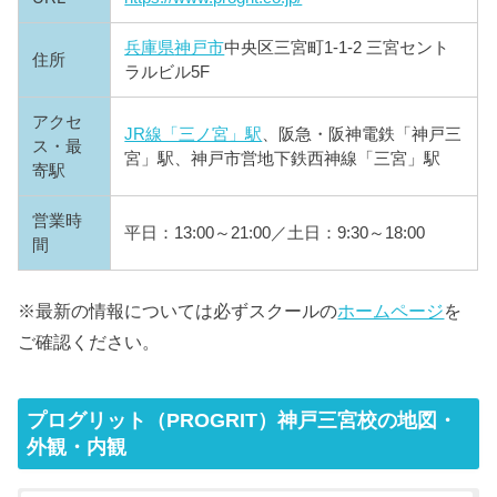
兵庫県
神戸市
中央区三宮町1-1-2 三宮セント
住所
ラルビル5F
アクセ
JR線「三ノ宮」駅
、阪急・阪神電鉄「神戸三
ス・最
宮」駅、神戸市営地下鉄西神線「三宮」駅
寄駅
営業時
平日：13:00～21:00／土日：9:30～18:00
間
※最新の情報については必ずスクールの
ホームページ
を
ご確認ください。
プログリット（PROGRIT）神戸三宮校の地図・
外観・内観