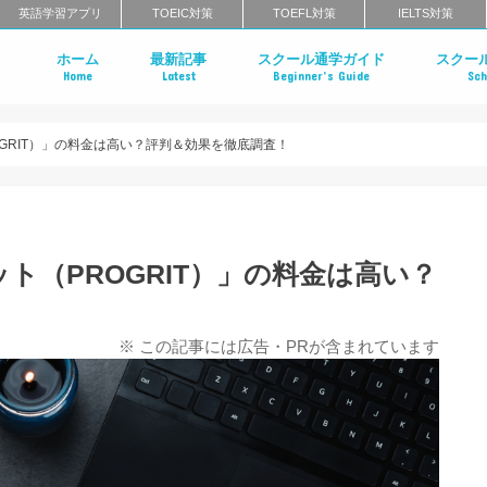
英語学習アプリ
TOEIC対策
TOEFL対策
IELTS対策
ホーム
最新記事
スクール通学ガイド
スクー
Home
Latest
Beginner’s Guide
Sch
英会話スクールのインタビュー特集
はじめての英会話スクール
英会話スクールのメリット・デメリ
英会話スクールのタイプ
マンツーマン英会話 vs グループ英会
英会話スクールの料金相場
英会話スクールの選び方
一般教育訓練給付制度とは？
英会話スクールに関するよくある質
英会話ス
英語コー
エグゼク
英語発音
ライティ
北海道・
栃木のエ
茨城のエ
東京・神
千葉のエ
群馬のエ
中部地方
近畿地方
中国地方
四国のエ
福岡のエ
長崎のエ
大分のエ
佐賀のエ
熊本のエ
鹿児島の
沖縄のエ
クールの
まとめ
クールま
め
め
GRIT）」の料金は高い？評判＆効果を徹底調査！
ト（PROGRIT）」の料金は高い？
※ この記事には広告・PRが含まれています