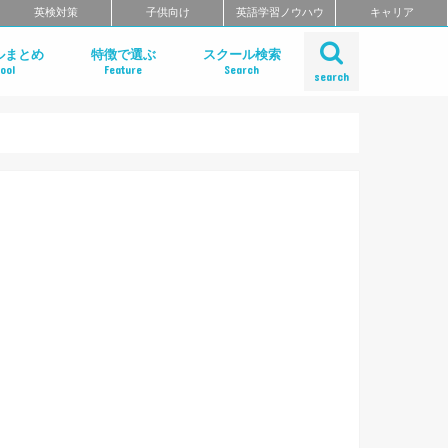
英検対策
子供向け
英語学習ノウハウ
キャリア
ルまとめ
特徴で選ぶ
スクール検索
ool
Feature
Search
search
ット
話
問
クールのまとめ
チングスクールのまとめ
ティブ・ハイエンド向け英会話ス
矯正スクールのまとめ
ングスクール
東北のエリア別おすすめスクール
リア別おすすめスクールまとめ
リア別おすすめスクールまとめ
奈川・埼玉のエリア別おすすめス
リア別おすすめスクールまとめ
リア別おすすめスクールまとめ
のエリア別おすすめスクールまと
のエリア別おすすめスクールまと
のエリア別英会話スクールまとめ
リア別英会話スクールまとめ
リア別おすすめスクールまとめ
リア別おすすめスクールまとめ
リア別おすすめスクールまとめ
リア別おすすめスクールまとめ
リア別おすすめスクールまとめ
エリア別おすすめスクールまとめ
リア別おすすめスクールまとめ
短期集中型プログラムで選ぶ
ビジネス英語 短期集中プログラム
マンツーマンで選ぶ
TOEIC対策に強い
TOEIC対策 短期集中講座
価格の安さで選ぶ
デイタイムプランがある
自習室がある
女性におすすめ
中学生におすすめ
特徴別まとめ一覧を見る
Gabaマンツーマン英会話
ベルリッツ
NOVA
シェーン英会話
日米英語学院
ECC外語学院
英会話イーオン
ブリティッシュ・カウンシル（British
ロゼッタストーン・ラーニングセンタ
ワンナップ英会話
b わたしの英会話
バークレーハウス語学センター
LIBERTY
ネス外国語会話
ステージライン
FORWARD
イングリッシュビレッジ
ミライズ英会話
アルプロス
ワンコイングリッシュ
コペル英会話教室
フライト英会話
ENGLISH COMPANY
STRAIL（ストレイル）
プログリット（PROGRIT）
トライズ
インターグロース（InterGrowth）
ライザップイングリッシュ
One Month Program
スパルタ英会話
プレゼンス
24/7English
スマートメソッド®
ENGLEAD（イングリード）
ABCEED ENGLISH（エービーシー
フラミンゴ・オンラインコーチング
the courage
ぼくらの英語コーチング
スタディサプリ パーソナルコーチ
ALUGO
VERITAS English
ロゼッタストーン Premium Club
ハミングバード
speek
英文添削アイディー
フルーツフルイングリッシュ
まとめ
とめ
Council)
ングリッシュ）