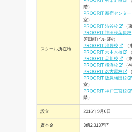
PROGRIT 有楽町校
（
階）
PROGRIT 新宿センタ
室）
PROGRIT 渋谷校
（東
PROGRIT 神田秋葉原校
須田町ビル 6階）
PROGRIT 池袋校
（東
スクール所在地
PROGRIT 六本木校
（
PROGRIT 品川校
（東
PROGRIT 横浜校
（神
PROGRIT 名古屋校
PROGRIT 阪急梅田校
室）
PROGRIT 神戸三宮校
階）
設立
2016年9月6日
資本金
3億2,313万円