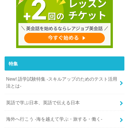
特集
New! 語学試験特集 -スキルアップのためのテスト活用
法とは-
英語で学ぶ日本、英語で伝える日本
海外へ行こう -海を越えて学ぶ・旅する・働く-