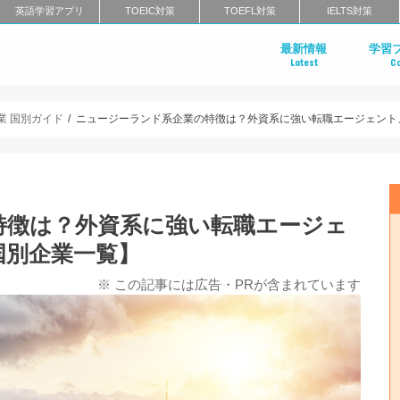
英語学習アプリ
TOEIC対策
TOEFL対策
IELTS対策
最新情報
学習
Latest
C
業界・
業 国別ガイド
ニュージーランド系企業の特徴は？外資系に強い転職エージェント
特徴は？外資系に強い転職エージェ
国別企業一覧】
※ この記事には広告・PRが含まれています