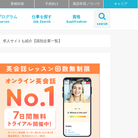
英検対策
子供向け
英語学習ノウハウ
キャリア
プログラム
仕事を探す
資格
ourses
Job Search
Qualification
search
職種別 英語学習プログラム
転職エージェントで探す
転職サイトで探す
派遣の仕事を探す
テレワーク・在宅勤務など柔軟に働く
英語講師・教師として働く
翻訳者向けの資格・検定
全国通訳案内士（通訳ガイド）
英語応対能力検定
小学校英語指導者資格J-SHINE
英語教授法TESOL
英語教授法資格CELTA
TOEIC
TOEFL
IELTS
マーケティング・広告業界
医師・医療機器・医薬品業界
会計・経理
法律・法務
金融業界
IT・テクノロジー業界
観光・旅行・ホテル業界
接客英語
JAC Recrui
ランスタッド（
リクルート
エンワールド（
ロバート・ウ
アージスジ
Spring転
The Bey
doda（デ
パソナキャ
ビズリーチ（B
リクルート
英語転職.co
Walters）
、求人サイトも紹介【国別企業一覧】