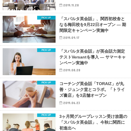
2019.11.28
「スパルタ英会話」、関西初校舎と
なる梅田校を9月22日オープン ― 期
間限定キャンペーン実施中
2019.09.17
「スパルタ英会話」が英会話力測定
テストVersantを導入 ― サマーキャ
ンペーン実施中
2019.08.28
コーチング英会話「TORAIZ」が丸
善・ジュンク堂とコラボ。「トライ
ズ書店」を3店舗オープン
2019.06.23
3ヶ月間グループレッスン受け放題の
「スパルタ英会話」、今秋に関西に
初進出へ