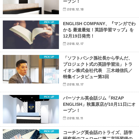
ープン！
2018.12.18
ENGLISH COMPANY、『マンガでわ
かる 最速最短！英語学習マップ』を
12月19日発売！
2018.12.17
「ソフトバンク孫社長から学んだ、
プロジェクト式の英語学習法」トラ
イオン株式会社代表 三木雄信氏／
特集インタビュー第3回
2018.10.17
パーソナル英会話ジム「RIZAP
ENGLISH」秋葉原店が10月11日にオ
ープン！
2018.10.11
コーチング英会話のトライズ、語学
研究所のフェローに第二言語習得の