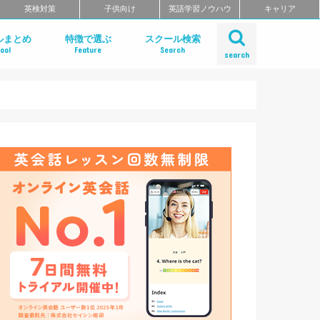
英検対策
子供向け
英語学習ノウハウ
キャリア
ルまとめ
特徴で選ぶ
スクール検索
ool
Feature
Search
search
ット
話
問
クールのまとめ
チングスクールのまとめ
ティブ・ハイエンド向け英会話ス
矯正スクールのまとめ
ングスクール
東北のエリア別おすすめスクール
リア別おすすめスクールまとめ
リア別おすすめスクールまとめ
奈川・埼玉のエリア別おすすめス
リア別おすすめスクールまとめ
リア別おすすめスクールまとめ
のエリア別おすすめスクールまと
のエリア別おすすめスクールまと
のエリア別英会話スクールまとめ
リア別英会話スクールまとめ
リア別おすすめスクールまとめ
リア別おすすめスクールまとめ
リア別おすすめスクールまとめ
リア別おすすめスクールまとめ
リア別おすすめスクールまとめ
エリア別おすすめスクールまとめ
リア別おすすめスクールまとめ
短期集中型プログラムで選ぶ
ビジネス英語 短期集中プログラム
マンツーマンで選ぶ
TOEIC対策に強い
TOEIC対策 短期集中講座
価格の安さで選ぶ
デイタイムプランがある
自習室がある
女性におすすめ
中学生におすすめ
特徴別まとめ一覧を見る
Gabaマンツーマン英会話
ベルリッツ
NOVA
シェーン英会話
日米英語学院
ECC外語学院
英会話イーオン
ブリティッシュ・カウンシル（British
ロゼッタストーン・ラーニングセンタ
ワンナップ英会話
b わたしの英会話
バークレーハウス語学センター
LIBERTY
ネス外国語会話
ステージライン
FORWARD
イングリッシュビレッジ
ミライズ英会話
アルプロス
ワンコイングリッシュ
コペル英会話教室
フライト英会話
ENGLISH COMPANY
STRAIL（ストレイル）
プログリット（PROGRIT）
トライズ
インターグロース（InterGrowth）
ライザップイングリッシュ
One Month Program
スパルタ英会話
プレゼンス
24/7English
スマートメソッド®
ENGLEAD（イングリード）
ABCEED ENGLISH（エービーシー
フラミンゴ・オンラインコーチング
the courage
ぼくらの英語コーチング
スタディサプリ パーソナルコーチ
ALUGO
VERITAS English
ロゼッタストーン Premium Club
ハミングバード
speek
英文添削アイディー
フルーツフルイングリッシュ
まとめ
とめ
Council)
ングリッシュ）