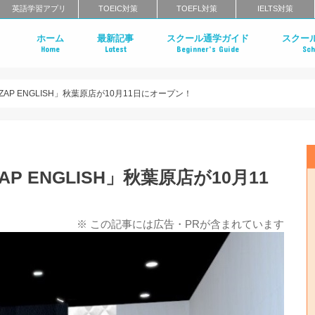
英語学習アプリ
TOEIC対策
TOEFL対策
IELTS対策
ホーム
最新記事
スクール通学ガイド
スクー
Home
Latest
Beginner’s Guide
Sch
英会話スクールのインタビュー特集
はじめての英会話スクール
英会話スクールのメリット・デメリ
英会話スクールのタイプ
マンツーマン英会話 vs グループ英会
英会話スクールの料金相場
英会話スクールの選び方
一般教育訓練給付制度とは？
英会話スクールに関するよくある質
英会話ス
英語コー
エグゼク
英語発音
ライティ
北海道・
栃木のエ
茨城のエ
東京・神
千葉のエ
群馬のエ
中部地方
近畿地方
中国地方
四国のエ
福岡のエ
長崎のエ
大分のエ
佐賀のエ
熊本のエ
鹿児島の
沖縄のエ
クールの
まとめ
クールま
め
め
AP ENGLISH」秋葉原店が10月11日にオープン！
 ENGLISH」秋葉原店が10月11
※ この記事には広告・PRが含まれています