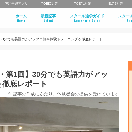
英語学習アプリ
TOEIC対策
TOEFL対策
IELTS対策
ホーム
最新記事
スクール通学ガイド
スクー
Home
Latest
Beginner’s Guide
Sch
英会話スクールのインタビュー特集
はじめての英会話スクール
英会話スクールのメリット・デメリ
英会話スクールのタイプ
マンツーマン英会話 vs グループ英会
英会話スクールの料金相場
英会話スクールの選び方
一般教育訓練給付制度とは？
英会話スクールに関するよくある質
英会話ス
英語コー
エグゼク
英語発音
ライティ
北海道・
栃木のエ
茨城のエ
東京・神
千葉のエ
群馬のエ
中部地方
近畿地方
中国地方
四国のエ
福岡のエ
長崎のエ
大分のエ
佐賀のエ
熊本のエ
鹿児島の
沖縄のエ
クールの
まとめ
クールま
め
め
第1回】30分でも英語力がアップ？無料体験トレーニングを徹底レポート
Y特集・第1回】30分でも英語力がアッ
を徹底レポート
※ 記事の作成にあたり、体験機会の提供を受けています