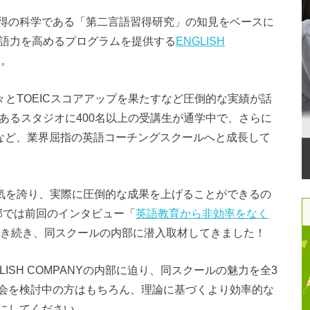
得の科学である「第二言語習得研究」の知見をベースに
英語力を高めるプログラムを提供する
ENGLISH
。
で続々とTOEICスコアアップを果たすなど圧倒的な実績が話
あるスタジオに400名以上の受講生が通学中で、さらに
るなど、業界屈指の英語コーチングスクールへと成長して
高い人気を誇り、実際に圧倒的な成果を上げることができるの
編集部では前回のインタビュー「
英語教育から非効率をなく
き続き、同スクールの内部に潜入取材してきました！
ISH COMPANYの内部に迫り、同スクールの魅力を全3
会を検討中の方はもちろん、理論に基づくより効率的な
にしてください。