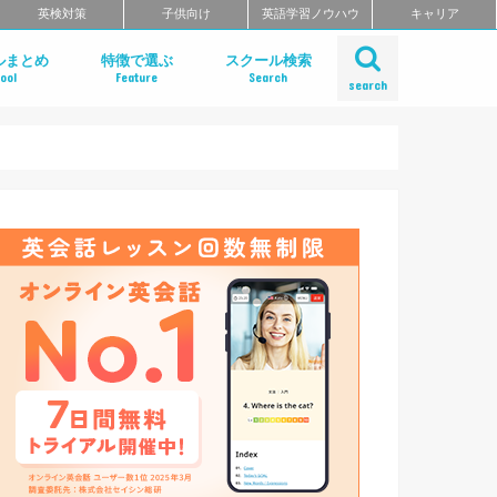
英検対策
子供向け
英語学習ノウハウ
キャリア
ルまとめ
特徴で選ぶ
スクール検索
ool
Feature
Search
search
ット
話
問
クールのまとめ
チングスクールのまとめ
ティブ・ハイエンド向け英会話ス
矯正スクールのまとめ
ングスクール
東北のエリア別おすすめスクール
リア別おすすめスクールまとめ
リア別おすすめスクールまとめ
奈川・埼玉のエリア別おすすめス
リア別おすすめスクールまとめ
リア別おすすめスクールまとめ
のエリア別おすすめスクールまと
のエリア別おすすめスクールまと
のエリア別英会話スクールまとめ
リア別英会話スクールまとめ
リア別おすすめスクールまとめ
リア別おすすめスクールまとめ
リア別おすすめスクールまとめ
リア別おすすめスクールまとめ
リア別おすすめスクールまとめ
エリア別おすすめスクールまとめ
リア別おすすめスクールまとめ
短期集中型プログラムで選ぶ
ビジネス英語 短期集中プログラム
マンツーマンで選ぶ
TOEIC対策に強い
TOEIC対策 短期集中講座
価格の安さで選ぶ
デイタイムプランがある
自習室がある
女性におすすめ
中学生におすすめ
特徴別まとめ一覧を見る
Gabaマンツーマン英会話
ベルリッツ
NOVA
シェーン英会話
日米英語学院
ECC外語学院
英会話イーオン
ブリティッシュ・カウンシル（British
ロゼッタストーン・ラーニングセンタ
ワンナップ英会話
b わたしの英会話
バークレーハウス語学センター
LIBERTY
ネス外国語会話
ステージライン
FORWARD
イングリッシュビレッジ
ミライズ英会話
アルプロス
ワンコイングリッシュ
コペル英会話教室
フライト英会話
ENGLISH COMPANY
STRAIL（ストレイル）
プログリット（PROGRIT）
トライズ
インターグロース（InterGrowth）
ライザップイングリッシュ
One Month Program
スパルタ英会話
プレゼンス
24/7English
スマートメソッド®
ENGLEAD（イングリード）
ABCEED ENGLISH（エービーシー
フラミンゴ・オンラインコーチング
the courage
ぼくらの英語コーチング
スタディサプリ パーソナルコーチ
ALUGO
VERITAS English
ロゼッタストーン Premium Club
ハミングバード
speek
英文添削アイディー
フルーツフルイングリッシュ
まとめ
とめ
Council)
ングリッシュ）