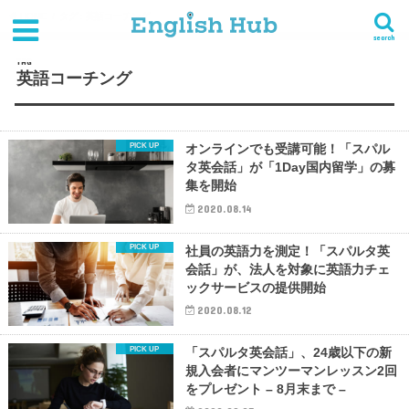
HOME
タグ : 英語コーチング
search
TAG
英語コーチング
オンラインでも受講可能！「スパル
タ英会話」が「1Day国内留学」の募
集を開始
2020.08.14
社員の英語力を測定！「スパルタ英
会話」が、法人を対象に英語力チェ
ックサービスの提供開始
2020.08.12
「スパルタ英会話」、24歳以下の新
規入会者にマンツーマンレッスン2回
をプレゼント – 8月末まで –