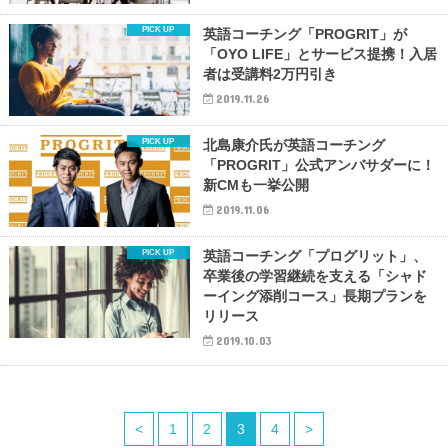
英語コーチング「PROGRIT」が
「OYO LIFE」とサービス提携！入居
者は受講料2万円引き
2019.11.26
北島康介氏が英語コーチング
「PROGRIT」公式アンバサダーに！
新CMも一挙公開
2019.11.06
英語コーチング「プログリット」、
卒業後の学習継続を支える「シャド
ーイング添削コース」長期プランを
リリース
2019.10.03
<
1
2
3
4
>