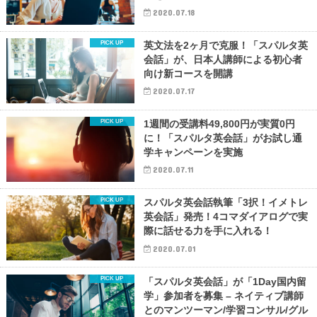
2020.07.18
英文法を2ヶ月で克服！「スパルタ英
会話」が、日本人講師による初心者
向け新コースを開講
2020.07.17
1週間の受講料49,800円が実質0円
に！「スパルタ英会話」がお試し通
学キャンペーンを実施
2020.07.11
スパルタ英会話執筆「3択！イメトレ
英会話」発売！4コマダイアログで実
際に話せる力を手に入れる！
2020.07.01
「スパルタ英会話」が「1Day国内留
学」参加者を募集 – ネイティブ講師
とのマンツーマン/学習コンサル/グル