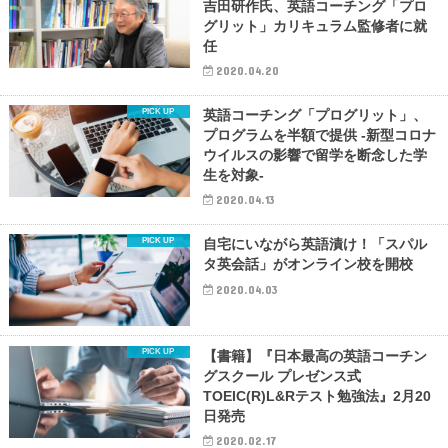
吉田研作氏、英語コーチング「プロ
グリット」カリキュラム監修者に就
任
2020.04.20
英語コーチング「プログリット」、
プログラムを半額で提供 -新型コロナ
ウイルスの影響で留学を断念した学
生を対象-
2020.04.13
自宅にいながら英語漬け！「スパル
タ英会話」がオンライン校を開校
2020.04.03
【書籍】『日本最高の英語コーチン
グスクール プレゼンス式
TOEIC(R)L&Rテスト勉強法』2月20
日発売
2020.02.17