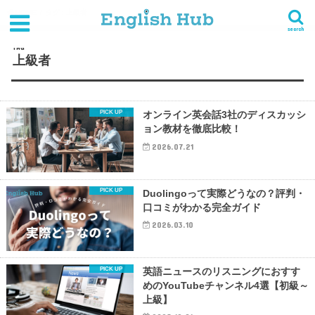
HOME
タグ : 上級者
search
TAG
上級者
オンライン英会話3社のディスカッシ
ョン教材を徹底比較！
2026.07.21
Duolingoって実際どうなの？評判・
口コミがわかる完全ガイド
2026.03.10
英語ニュースのリスニングにおすす
めのYouTubeチャンネル4選【初級～
上級】