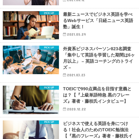
最新ニュースでビジネス英語を学べ
るWebサービス「日経ニュース英語
塾」誕生！
2021.05.29
外資系ビジネスパーソン823名調査
「集中して英語を学習した期間は6ヶ
月以上」 – 英語コーチングのトライ
ズ –
2021.03.23
TOEICで990点満点を目指す意義と
は？【『上級単語特急 黒のフレー
ズ』著者・藤枝氏インタビュー】
2020.12.22
ビジネスで使える英語を身につけ
る！社会人のためのTOEIC勉強法
【『黒のフレーズ』著者・藤枝氏イ