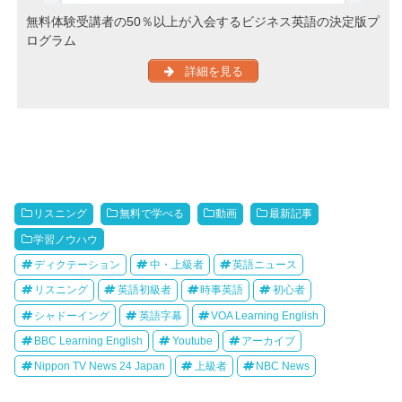
無料体験受講者の50％以上が入会するビジネス英語の決定版プ
ログラム
詳細を見る
リスニング
無料で学べる
動画
最新記事
学習ノウハウ
ディクテーション
中・上級者
英語ニュース
リスニング
英語初級者
時事英語
初心者
シャドーイング
英語字幕
VOA Learning English
BBC Learning English
Youtube
アーカイブ
Nippon TV News 24 Japan
上級者
NBC News