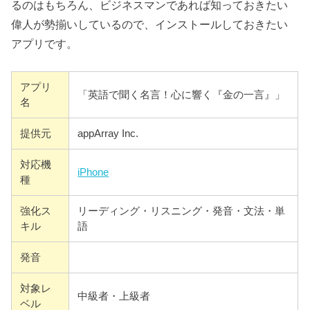
るのはもちろん、ビジネスマンであれば知っておきたい
偉人が勢揃いしているので、インストールしておきたい
アプリです。
アプリ
「英語で聞く名言！心に響く『金の一言』」
名
提供元
appArray Inc.
対応機
iPhone
種
強化ス
リーディング・リスニング・発音・文法・単
キル
語
発音
対象レ
中級者・上級者
ベル