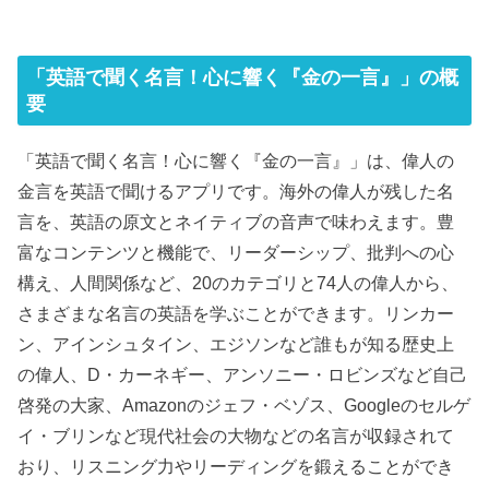
「英語で聞く名言！心に響く『金の一言』」の概
要
「英語で聞く名言！心に響く『金の一言』」は、偉人の
金言を英語で聞けるアプリです。海外の偉人が残した名
言を、英語の原文とネイティブの音声で味わえます。豊
富なコンテンツと機能で、リーダーシップ、批判への心
構え、人間関係など、20のカテゴリと74人の偉人から、
さまざまな名言の英語を学ぶことができます。リンカー
ン、アインシュタイン、エジソンなど誰もが知る歴史上
の偉人、D・カーネギー、アンソニー・ロビンズなど自己
啓発の大家、Amazonのジェフ・ベゾス、Googleのセルゲ
イ・ブリンなど現代社会の大物などの名言が収録されて
おり、リスニング力やリーディングを鍛えることができ