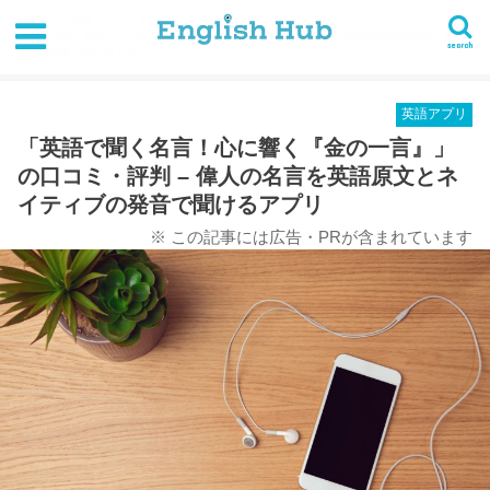
HOME
英語アプリ
iPhoneアプリ
「英語で聞く名言！心に響く『金の一言』」の口コミ・評判 - 偉人の名言を英語原文とネイテ
search
ィブの発音で聞けるアプリ
英語アプリ
「英語で聞く名言！心に響く『金の一言』」
の口コミ・評判 – 偉人の名言を英語原文とネ
イティブの発音で聞けるアプリ
※ この記事には広告・PRが含まれています