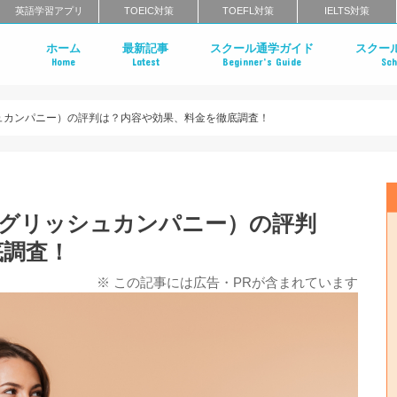
英語学習アプリ
TOEIC対策
TOEFL対策
IELTS対策
ホーム
最新記事
スクール通学ガイド
スクー
Home
Latest
Beginner’s Guide
Sch
英会話スクールのインタビュー特集
はじめての英会話スクール
英会話スクールのメリット・デメリ
英会話スクールのタイプ
マンツーマン英会話 vs グループ英会
英会話スクールの料金相場
英会話スクールの選び方
一般教育訓練給付制度とは？
英会話スクールに関するよくある質
英会話ス
英語コー
エグゼク
英語発音
ライティ
北海道・
栃木のエ
茨城のエ
東京・神
千葉のエ
群馬のエ
中部地方
近畿地方
中国地方
四国のエ
福岡のエ
長崎のエ
大分のエ
佐賀のエ
熊本のエ
鹿児島の
沖縄のエ
クールの
まとめ
クールま
め
め
リッシュカンパニー）の評判は？内容や効果、料金を徹底調査！
（イングリッシュカンパニー）の評判
底調査！
※ この記事には広告・PRが含まれています