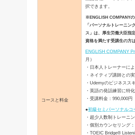
択できます。
※ENGLISH COMP
「パーソナルトレーニング
ス」は、厚⽣労働⼤⾂指
資格を満たす受講⽣の⽅は
ENGLISH COMPA
月）
・日本人トレーナーによ
・ネイティブ講師との実
・Udemyのビジネス
・英語の発話練習に特化
・受講料金：990,00
コースと料金
●
初級セミパーソナルコ
・超少人数制トレーニング（
・個別カウンセリング：
・TOEIC Bridge® Liste