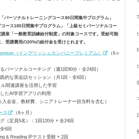
ANYの「パーソナルトレーニングコース90⽇間集中プログラム」
コース180⽇間集中プログラム」「上級セミパーソナルコー
定講座「⼀般教育訓練給付制度」の対象コースです。受給可能
、受講費⽤の20%の給付⾦を受けとれます。
NY Premium（イングリッシュカンパニープレミアム）
（6ヶ
るパーソナルコーチング（週1回90分・全24回）
践的な英会話セッション（月1回・全6回）
スキル関連講座を活用した学習
したAI学習アプリの利用
0円（入会金、教材費、シニアトレーナー担当料を含む）
ース
（6ヶ月）
定員5名）：1回120分 × 全24回
全6回
ning & Reading IPテスト受験 × 2回