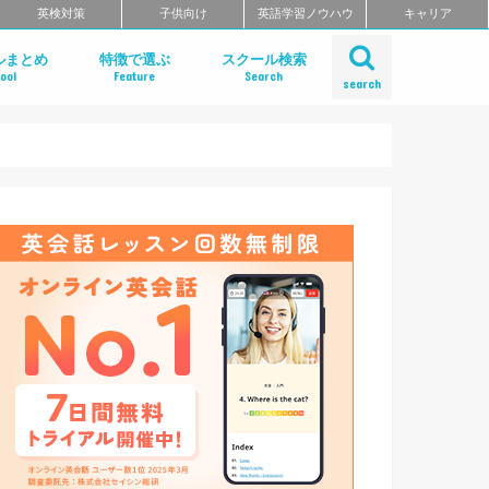
英検対策
子供向け
英語学習ノウハウ
キャリア
ルまとめ
特徴で選ぶ
スクール検索
ool
Feature
Search
search
ット
話
問
クールのまとめ
チングスクールのまとめ
ティブ・ハイエンド向け英会話ス
矯正スクールのまとめ
ングスクール
東北のエリア別おすすめスクール
リア別おすすめスクールまとめ
リア別おすすめスクールまとめ
奈川・埼玉のエリア別おすすめス
リア別おすすめスクールまとめ
リア別おすすめスクールまとめ
のエリア別おすすめスクールまと
のエリア別おすすめスクールまと
のエリア別英会話スクールまとめ
リア別英会話スクールまとめ
リア別おすすめスクールまとめ
リア別おすすめスクールまとめ
リア別おすすめスクールまとめ
リア別おすすめスクールまとめ
リア別おすすめスクールまとめ
エリア別おすすめスクールまとめ
リア別おすすめスクールまとめ
短期集中型プログラムで選ぶ
ビジネス英語 短期集中プログラム
マンツーマンで選ぶ
TOEIC対策に強い
TOEIC対策 短期集中講座
価格の安さで選ぶ
デイタイムプランがある
自習室がある
女性におすすめ
中学生におすすめ
特徴別まとめ一覧を見る
Gabaマンツーマン英会話
ベルリッツ
NOVA
シェーン英会話
日米英語学院
ECC外語学院
英会話イーオン
ブリティッシュ・カウンシル（British
ロゼッタストーン・ラーニングセンタ
ワンナップ英会話
b わたしの英会話
バークレーハウス語学センター
LIBERTY
ネス外国語会話
ステージライン
FORWARD
イングリッシュビレッジ
ミライズ英会話
アルプロス
ワンコイングリッシュ
コペル英会話教室
フライト英会話
ENGLISH COMPANY
STRAIL（ストレイル）
プログリット（PROGRIT）
トライズ
インターグロース（InterGrowth）
ライザップイングリッシュ
One Month Program
スパルタ英会話
プレゼンス
24/7English
スマートメソッド®
ENGLEAD（イングリード）
ABCEED ENGLISH（エービーシー
フラミンゴ・オンラインコーチング
the courage
ぼくらの英語コーチング
スタディサプリ パーソナルコーチ
ALUGO
VERITAS English
ロゼッタストーン Premium Club
ハミングバード
speek
英文添削アイディー
フルーツフルイングリッシュ
まとめ
とめ
Council)
ングリッシュ）