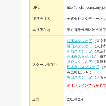
URL
http://englishcompany.jp/
運営会社名
株式会社スタディーハ
本社所在地
東京都千代田区神田神保町1-
銀座スタジオ
（東京都
神田スタジオ
（東京都
新宿スタジオ
（東京都
恵比寿スタジオ
（東京
神戸スタジオ
（兵庫県
スクール所在地
四条烏丸スタジオ
（
寺室町ビル 4F）
梅田スタジオ
（大阪府
※オンラインでも受講
設立
2010年2月