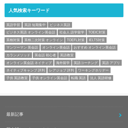
人気検索キーワード
英語学習
英語 短期集中
ビジネス英語
ビジネス英語 オンライン英会話
社会人 語学留学
TOEIC対策
英検対策
英検二次対策 オンライン
TOEFL対策
IELTS対策
マンツーマン 英会話
オンライン英会話
おすすめ オンライン英会話
カランメソッド
英会話 初心者
英語教室
オンライン英会話 ネイティブ
海外留学
英語コーチング
英語 アプリ
ネイティブキャンプ 評判
レアジョブ 評判
ワーキングホリデー
子供 英語教室
子供 オンライン英会話
転職 英語
法人 英語研修
最新記事