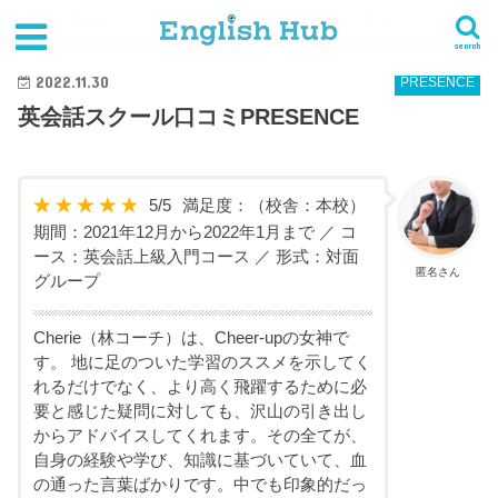
HOME
英会話スクールの口コミ
PRESENCE
英会話スクール口コミPRESENCE
search
2022.11.30
PRESENCE
英会話スクール口コミPRESENCE
5
/
5
満足度：
（校舎：本校）
期間：2021年12月から2022年1月まで ／ コ
ース：英会話上級入門コース ／ 形式：対面
匿名さん
グループ
Cherie（林コーチ）は、Cheer-upの女神で
す。 地に足のついた学習のススメを示してく
れるだけでなく、より高く飛躍するために必
要と感じた疑問に対しても、沢山の引き出し
からアドバイスしてくれます。その全てが、
自身の経験や学び、知識に基づいていて、血
の通った言葉ばかりです。中でも印象的だっ