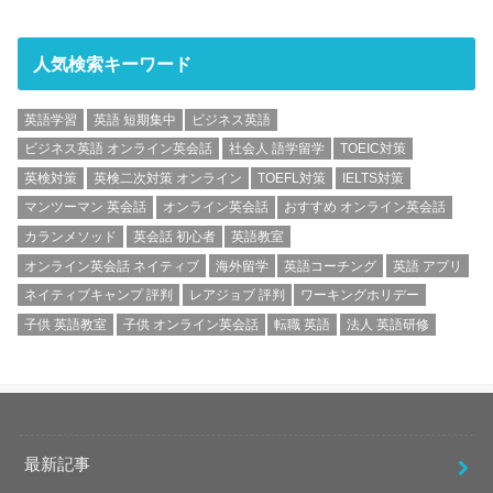
人気検索キーワード
英語学習
英語 短期集中
ビジネス英語
ビジネス英語 オンライン英会話
社会人 語学留学
TOEIC対策
英検対策
英検二次対策 オンライン
TOEFL対策
IELTS対策
マンツーマン 英会話
オンライン英会話
おすすめ オンライン英会話
カランメソッド
英会話 初心者
英語教室
オンライン英会話 ネイティブ
海外留学
英語コーチング
英語 アプリ
ネイティブキャンプ 評判
レアジョブ 評判
ワーキングホリデー
子供 英語教室
子供 オンライン英会話
転職 英語
法人 英語研修
最新記事