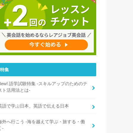
特集
New! 語学試験特集 -スキルアップのためのテ
スト活用法とは-
英語で学ぶ日本、英語で伝える日本
海外へ行こう -海を越えて学ぶ・旅する・働
く-