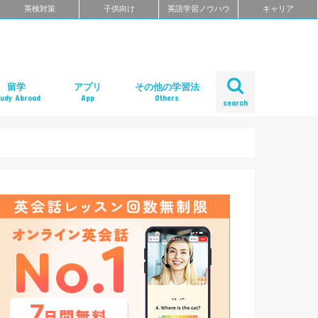
英検対策
子供向け
英語学習ノウハウ
キャリア
留学
アプリ
その他の学習法
tudy Abroad
App
Others
search
ール
め
クール
スクール
スクール
ミ
るよくある質問
校舎一覧
会人の語学留学
学エージェント
学留学の体験談
ィリピン語学留学
メリカ語学留学
ギリス語学留学
ナダ語学留学
ーストラリア語学留学
ュージーランド語学留学
ンマーク留学
ルタ語学留学
ーキングホリデー
内留学・英会話合宿
レアジョブ英会話
DMM英会話
Bizmates（ビズメイツ）
ネイティブキャンプ
EFイングリッシュライブ
オンライン英会話の一覧を見る
口コミから選ぶオンライン英会話
ネイティブ講師と話せるオンライン英会話
ビジネス英語に強いオンライン英会話
価格の安さで選ぶオンライン英会話
無料体験がお得なオンライン英会話
TOEFL・IELTSに強いオンライン英会話
TOEIC対策に強いオンライン英会話
日本人講師と話せるオンライン英会話
レッスン受け放題のオンライン英会話
初心者におすすめのオンライン英会話
中・上級者におすすめのオンライン英会話
ポイント制・チケット制のオンライン英会
中学生におすすめのオンライン英会話
オンライン英会話の比較一覧を見る
iPhoneアプリ
Androidアプリ
リーディングアプリ
リスニングアプリ
ライティングアプリ
スピーキングアプリ
発音アプリ
文法アプリ
単語アプリ
TOEICアプリ
TOEFLアプリ
IELTSアプリ
Gabaマンツーマン英会話
ベルリッツ
シェーン英会話
NOVA
日米英語学院
ECC外語学院
英会話イーオン
ロゼッタストーン・ラーニングセンター
ワンナップ英会話
b わたしの英会話
バークレーハウス語学センター
LIBERTY
ネス外国語会話
ステージライン
FORWARD
イングリッシュビレッジ
ミライズ英会話
アルプロス
コペル英会話教室
口コミから選ぶ英会話スクール
短期集中型プログラムの英会話スクール
マンツーマンで選ぶ英会話スクール
TOEIC対策に強い英会話スクール
価格の安さで選ぶ英会話スクール
デイタイムプランがある
女性限定の英会話スクール
中学生におすすめの英語教室
ENGLISH COMPANY
STRAIL（ストレイル）
プログリット（PROGRIT）
トライズ
ライザップイングリッシュ
One Month Program
スパルタ英会話
プレゼンス
24/7English
スマートメソッド®
ENGLEAD（イングリード）
ABCEED ENGLISH（エービーシード・イ
the courage
ぼくらの英語コーチング
スタディサプリ パーソナルコーチ
ALUGO
VERITAS English
ロゼッタストーン Premium Club
ハミングバード
speek
英文添削アイディー
フルーツフルイングリッシュ
塾・家庭教師
英会話教材で学ぶ
英会話カフェで学ぶ
英会話サークルで学ぶ
英語・英会話合宿
ポッドキャストで学ぶ
動画で学ぶ
書籍で学ぶ
無料で学べる
話
ングリッシュ）