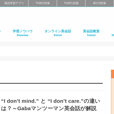
英語学習アプリ
TOEIC対策
TOEFL対策
IELTS対策
ー
学習ノウハウ
オンライン英会話
英会話教室
Knowhow
Online
School
S
ン
第二言語習得（SLA）
英語学習メソッド
ビジネス英語
リーディング
リスニング
スピーキング
ライティング
発音
英語学習に関するよくある質問
インタビュー特集
はじめてのオンライン英会話
オンライン英会話スクールのまとめ
特徴別に選ぶオンライン英会話
オンライン英会話の口コミ
オンライン英会話に関するよくある質問
はじめての英会話スク
英会話スクールのまと
特徴別に選ぶ英会話ス
コーチング式の英会話
ハイエンド向け英会話
英語発音矯正スクール
ライティングスクール
英会話スクールの口コ
英会話スクールに関す
全国の英会話スクール
社
留
語
フ
ア
イ
カ
オ
ニ
デ
マ
ワ
国
“I don’t mind.” と “I don’t care.”の違い
は？～Gabaマンツーマン英会話が解説