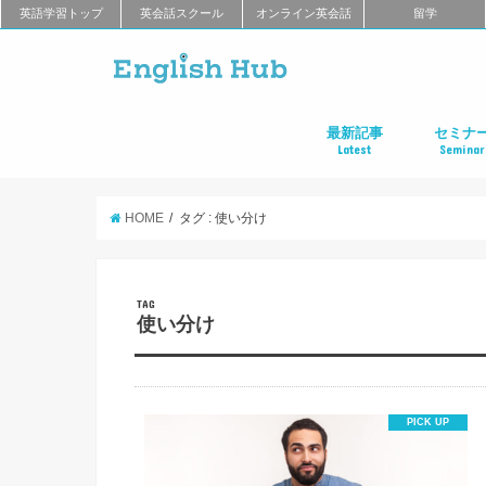
英語学習トップ
英会話スクール
オンライン英会話
留学
最新記事
セミナ
Latest
Seminar
オンライン英会話
英会話教室
留学
アプリ
教材
TOEIC
TOEFL
新商品
キャンペーン
キャリア
東京
大阪
名古屋
オンライ
HOME
タグ : 使い分け
TAG
使い分け