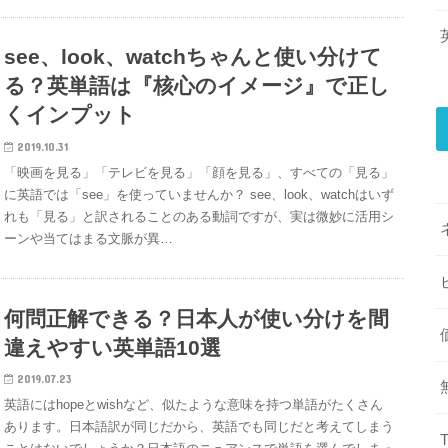
see、look、watchちゃんと使い分けて
る？英単語は『核心のイメージ』で正し
くインプット
2019.10.31
「映画を見る」「テレビを見る」「顔を見る」、すべての「見る」
に英語では「see」を使っていませんか？ see、look、watchはいず
れも「見る」と訳されることのある動詞ですが、実は微妙に活用シ
ーンや当てはまる文脈が異…
何問正解できる？日本人が使い分けを間
違えやすい英単語10選
2019.07.23
英語にはhopeとwishなど、似たような意味を持つ単語がたくさん
あります。日本語訳が同じだから、英語でも同じだと考えてしまう