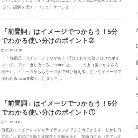
ことはないでしょうか？日本語のニュアンスで単語を選んでしまっ
ては、誤解を招き、コミュニケーショ…
「前置詞」はイメージでつかもう！5分
でわかる使い分けのポイント➁
2019.02.01
「「前置詞」はイメージでつかもう！5分でわかる使い分けのポイ
ント①」では「通り抜ける」throughと、「～の上（覆いかぶさる
様子）」・「一点からもう一点まで飛び越える」というイメージで
使われる overを取り上げました…
「前置詞」はイメージでつかもう！5分
でわかる使い分けのポイント①
2019.01.23
前置詞はスピーキングやライティングでよく出てきます。しかし前
置詞には直訳の意味と比喩的な意味があり、英語力の高い方でも間