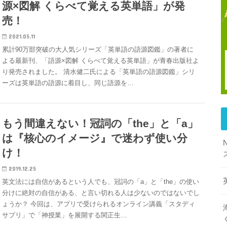
源×図解 くらべて覚える英単語」が発
売！
2021.05.11
累計90万部突破の大人気シリーズ「英単語の語源図鑑」の著者に
よる最新刊、「語源×図解 くらべて覚える英単語」が青春出版社よ
り発売されました。 清水健二氏による「英単語の語源図鑑」シリ
ーズは英単語の語源に着目し、同じ語源を…
もう間違えない！冠詞の「the」と「a」
は『核心のイメージ』で迷わず使い分
け！
2019.12.25
英文法には自信があるという人でも、冠詞の「a」と「the」の使い
分けに絶対の自信がある、と言い切れる人は少ないのではないでし
ょうか？ 今回は、アプリで受けられるオンライン講義「スタディ
サプリ」で「神授業」を展開する関正生…