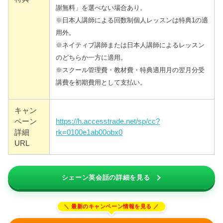
謝無料」を選べない場合あり。
※日本人講師による回数制個人レッスンは特典1の適
用外。
※ネイティブ講師または日本人講師によるレッスン
のどちらか一方に適用。
※スクール管理費・教材費・特典適用月の翌月分受
講費を初期費用として支払い。
キャン
ペーン
https://h.accesstrade.net/sp/cc?
詳細
rk=0100e1ab00obx0
URL
シェーン英会話の詳細を見る