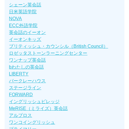
シェーン英会話
日米英語学院
NOVA
ECC外語学院
英会話のイーオン
イーオンキッズ
ブリティッシュ・カウンシル（British Council）
ロゼッタストーンラーニングセンター
ワンナップ英会話
bわたしの英会話
LIBERTY
バークレーハウス
ステージライン
FORWARD
イングリッシュビレッジ
MeRISE（ミライズ）英会話
アルプロス
ワンコイングリッシュ