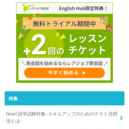
特集
New! 語学試験特集 -スキルアップのためのテスト活用
法とは-