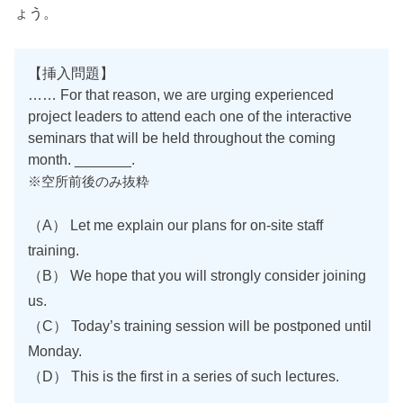
ょう。
【挿入問題】
…… For that reason, we are urging experienced
project leaders to attend each one of the interactive
seminars that will be held throughout the coming
month. _______.
※空所前後のみ抜粋
（A） Let me explain our plans for on-site staff
training.
（B） We hope that you will strongly consider joining
us.
（C） Today’s training session will be postponed until
Monday.
（D） This is the first in a series of such lectures.