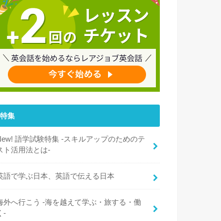
特集
New! 語学試験特集 -スキルアップのためのテ
スト活用法とは-
英語で学ぶ日本、英語で伝える日本
海外へ行こう -海を越えて学ぶ・旅する・働
く-