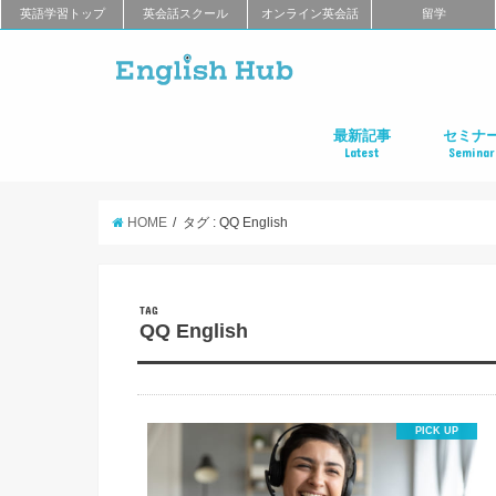
英語学習トップ
英会話スクール
オンライン英会話
留学
最新記事
セミナ
Latest
Seminar
オンライン英会話
英会話教室
留学
アプリ
教材
TOEIC
TOEFL
新商品
キャンペーン
キャリア
東京
大阪
名古屋
オンライ
HOME
タグ : QQ English
TAG
QQ English