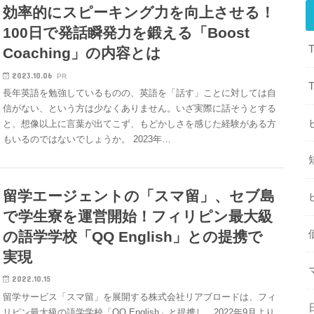
効率的にスピーキング力を向上させる！
100日で発話瞬発力を鍛える「Boost
Coaching」の内容とは
2023.10.06
PR
長年英語を勉強しているものの、英語を「話す」ことに対しては自
信がない、という方は少なくありません。いざ実際に話そうとする
と、想像以上に言葉が出てこず、もどかしさを感じた経験がある方
もいるのではないでしょうか。 2023年…
留学エージェントの「スマ留」、セブ島
で学生寮を運営開始！フィリピン最大級
の語学学校「QQ English」との提携で
実現
2022.10.15
留学サービス「スマ留」を展開する株式会社リアブロードは、フィ
リピン最大級の語学学校「QQ English」と提携し、2022年9月より