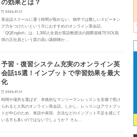
の効果とは？
2026.07.31
英会話スクールに通う時間が取れない、独学では難しいスピーキン
グ力をつけたいという方におすすめのオンライン英会話。
「QQEnglish」は、1,300人全員が英語教授法の国際資格TESOL取
得の正社員という質の高い講師陣か…
予習・復習システム充実のオンライン英
会話15選！インプットで学習効果を最大
化
2026.07.31
時間や場所を選ばず、本格的なマンツーマンレッスンを安価で受け
られると人気のオンライン英会話。しかし、レッスンはアウトプッ
トが中心のため、単語や表現、文法などのインプット不足を感じて
いる方も多いのではないでしょうか？ そん…