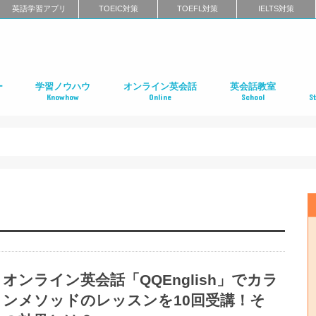
英語学習アプリ
TOEIC対策
TOEFL対策
IELTS対策
ー
学習ノウハウ
オンライン英会話
英会話教室
Knowhow
Online
School
S
ン
第二言語習得（SLA）
英語学習メソッド
ビジネス英語
リーディング
リスニング
スピーキング
ライティング
発音
英語学習に関するよくある質問
インタビュー特集
はじめてのオンライン英会話
オンライン英会話スクールのまとめ
特徴別に選ぶオンライン英会話
オンライン英会話の口コミ
オンライン英会話に関するよくある質問
はじめての英会話スク
英会話スクールのまと
特徴別に選ぶ英会話ス
コーチング式の英会話
ハイエンド向け英会話
英語発音矯正スクール
ライティングスクール
英会話スクールの口コ
英会話スクールに関す
全国の英会話スクール
社
留
語
フ
ア
イ
カ
オ
ニ
デ
マ
ワ
国
オンライン英会話「QQEnglish」でカラ
ンメソッドのレッスンを10回受講！そ