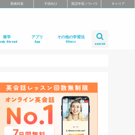
英検対策
子供向け
英語学習ノウハウ
キャリア
留学
アプリ
その他の学習法
tudy Abroad
App
Others
search
ール
め
クール
スクール
スクール
ミ
るよくある質問
校舎一覧
会人の語学留学
学エージェント
学留学の体験談
ィリピン語学留学
メリカ語学留学
ギリス語学留学
ナダ語学留学
ーストラリア語学留学
ュージーランド語学留学
ンマーク留学
ルタ語学留学
ーキングホリデー
内留学・英会話合宿
レアジョブ英会話
DMM英会話
Bizmates（ビズメイツ）
ネイティブキャンプ
EFイングリッシュライブ
オンライン英会話の一覧を見る
口コミから選ぶオンライン英会話
ネイティブ講師と話せるオンライン英会話
ビジネス英語に強いオンライン英会話
価格の安さで選ぶオンライン英会話
無料体験がお得なオンライン英会話
TOEFL・IELTSに強いオンライン英会話
TOEIC対策に強いオンライン英会話
日本人講師と話せるオンライン英会話
レッスン受け放題のオンライン英会話
初心者におすすめのオンライン英会話
中・上級者におすすめのオンライン英会話
ポイント制・チケット制のオンライン英会
中学生におすすめのオンライン英会話
オンライン英会話の比較一覧を見る
iPhoneアプリ
Androidアプリ
リーディングアプリ
リスニングアプリ
ライティングアプリ
スピーキングアプリ
発音アプリ
文法アプリ
単語アプリ
TOEICアプリ
TOEFLアプリ
IELTSアプリ
Gabaマンツーマン英会話
ベルリッツ
シェーン英会話
NOVA
日米英語学院
ECC外語学院
英会話イーオン
ロゼッタストーン・ラーニングセンター
ワンナップ英会話
b わたしの英会話
バークレーハウス語学センター
LIBERTY
ネス外国語会話
ステージライン
FORWARD
イングリッシュビレッジ
ミライズ英会話
アルプロス
コペル英会話教室
口コミから選ぶ英会話スクール
短期集中型プログラムの英会話スクール
マンツーマンで選ぶ英会話スクール
TOEIC対策に強い英会話スクール
価格の安さで選ぶ英会話スクール
デイタイムプランがある
女性限定の英会話スクール
中学生におすすめの英語教室
ENGLISH COMPANY
STRAIL（ストレイル）
プログリット（PROGRIT）
トライズ
ライザップイングリッシュ
One Month Program
スパルタ英会話
プレゼンス
24/7English
スマートメソッド®
ENGLEAD（イングリード）
ABCEED ENGLISH（エービーシード・イ
the courage
ぼくらの英語コーチング
スタディサプリ パーソナルコーチ
ALUGO
VERITAS English
ロゼッタストーン Premium Club
ハミングバード
speek
英文添削アイディー
フルーツフルイングリッシュ
塾・家庭教師
英会話教材で学ぶ
英会話カフェで学ぶ
英会話サークルで学ぶ
英語・英会話合宿
ポッドキャストで学ぶ
動画で学ぶ
書籍で学ぶ
無料で学べる
話
ングリッシュ）