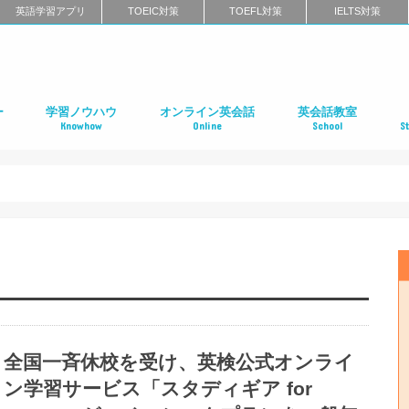
英語学習アプリ
TOEIC対策
TOEFL対策
IELTS対策
ー
学習ノウハウ
オンライン英会話
英会話教室
Knowhow
Online
School
S
ン
第二言語習得（SLA）
英語学習メソッド
ビジネス英語
リーディング
リスニング
スピーキング
ライティング
発音
英語学習に関するよくある質問
インタビュー特集
はじめてのオンライン英会話
オンライン英会話スクールのまとめ
特徴別に選ぶオンライン英会話
オンライン英会話の口コミ
オンライン英会話に関するよくある質問
はじめての英会話スク
英会話スクールのまと
特徴別に選ぶ英会話ス
コーチング式の英会話
ハイエンド向け英会話
英語発音矯正スクール
ライティングスクール
英会話スクールの口コ
英会話スクールに関す
全国の英会話スクール
社
留
語
フ
ア
イ
カ
オ
ニ
デ
マ
ワ
国
全国一斉休校を受け、英検公式オンライ
ン学習サービス「スタディギア for