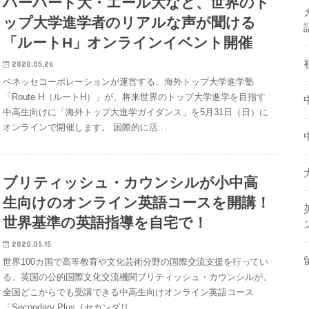
ハーバード大・エール大など、世界のト
ップ大学進学者のリアルな声が聞ける
「ルートH」オンラインイベント開催
2020.05.26
ベネッセコーポレーションが運営する、海外トップ大学進学塾
「Route H（ルートH）」が、将来世界のトップ大学進学を目指す
中高生向けに「海外トップ大進学ガイダンス」を5月31日（日）に
オンラインで開催します。 国際的に活…
ブリティッシュ・カウンシルが小中高
生向けのオンライン英語コースを開講！
世界基準の英語指導を自宅で！
2020.05.15
世界100カ国で高等教育や文化芸術分野の国際交流支援を行ってい
る、英国の公的国際文化交流機関ブリティッシュ・カウンシルが、
全国どこからでも受講できる中高生向けオンライン英語コース
「Secondary Plus（セカンダリ…