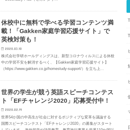
休校中に無料で学べる学習コンテンツ満
載！「Gakken家庭学習応援サイト」で
英検対策も！
2020.03.10
株式会社学研ホールディングスは、新型コロナウィルスによる休校
中の学習不安を解消するべく、【Gakken家庭学習応援サイト】
（https://www.gakken.co.jp/homestudy-support/）を立ち上…
世界の学生が競う英語スピーチコンテス
ト「EFチャレンジ2020」応募受付中！
2020.02.19
世界54か国の中高生が社会に対するポジティブな変革を議論する
国際スピーチコンテスト「EFチャレンジ2020」の募集がスタート
しています。 海外留学や語学教育、教育旅行事業を世界110か国以