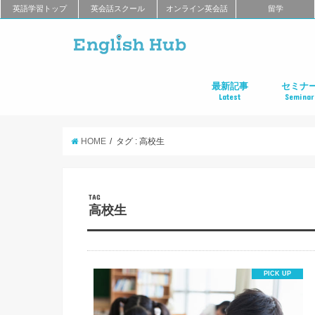
英語学習トップ
英会話スクール
オンライン英会話
留学
最新記事
セミナ
Latest
Seminar
オンライン英会話
英会話教室
留学
アプリ
教材
TOEIC
TOEFL
新商品
キャンペーン
キャリア
東京
大阪
名古屋
オンライ
HOME
タグ : 高校生
TAG
高校生