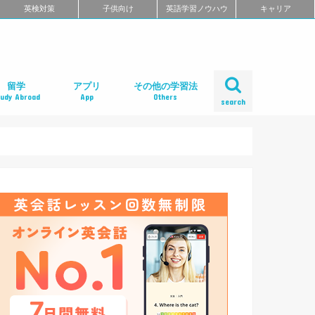
英検対策
子供向け
英語学習ノウハウ
キャリア
留学
アプリ
その他の学習法
tudy Abroad
App
Others
search
ール
め
クール
スクール
スクール
ミ
るよくある質問
校舎一覧
会人の語学留学
学エージェント
学留学の体験談
ィリピン語学留学
メリカ語学留学
ギリス語学留学
ナダ語学留学
ーストラリア語学留学
ュージーランド語学留学
ンマーク留学
ルタ語学留学
ーキングホリデー
内留学・英会話合宿
レアジョブ英会話
DMM英会話
Bizmates（ビズメイツ）
ネイティブキャンプ
EFイングリッシュライブ
オンライン英会話の一覧を見る
口コミから選ぶオンライン英会話
ネイティブ講師と話せるオンライン英会話
ビジネス英語に強いオンライン英会話
価格の安さで選ぶオンライン英会話
無料体験がお得なオンライン英会話
TOEFL・IELTSに強いオンライン英会話
TOEIC対策に強いオンライン英会話
日本人講師と話せるオンライン英会話
レッスン受け放題のオンライン英会話
初心者におすすめのオンライン英会話
中・上級者におすすめのオンライン英会話
ポイント制・チケット制のオンライン英会
中学生におすすめのオンライン英会話
オンライン英会話の比較一覧を見る
iPhoneアプリ
Androidアプリ
リーディングアプリ
リスニングアプリ
ライティングアプリ
スピーキングアプリ
発音アプリ
文法アプリ
単語アプリ
TOEICアプリ
TOEFLアプリ
IELTSアプリ
Gabaマンツーマン英会話
ベルリッツ
シェーン英会話
NOVA
日米英語学院
ECC外語学院
英会話イーオン
ロゼッタストーン・ラーニングセンター
ワンナップ英会話
b わたしの英会話
バークレーハウス語学センター
LIBERTY
ネス外国語会話
ステージライン
FORWARD
イングリッシュビレッジ
ミライズ英会話
アルプロス
コペル英会話教室
口コミから選ぶ英会話スクール
短期集中型プログラムの英会話スクール
マンツーマンで選ぶ英会話スクール
TOEIC対策に強い英会話スクール
価格の安さで選ぶ英会話スクール
デイタイムプランがある
女性限定の英会話スクール
中学生におすすめの英語教室
ENGLISH COMPANY
STRAIL（ストレイル）
プログリット（PROGRIT）
トライズ
ライザップイングリッシュ
One Month Program
スパルタ英会話
プレゼンス
24/7English
スマートメソッド®
ENGLEAD（イングリード）
ABCEED ENGLISH（エービーシード・イ
the courage
ぼくらの英語コーチング
スタディサプリ パーソナルコーチ
ALUGO
VERITAS English
ロゼッタストーン Premium Club
ハミングバード
speek
英文添削アイディー
フルーツフルイングリッシュ
塾・家庭教師
英会話教材で学ぶ
英会話カフェで学ぶ
英会話サークルで学ぶ
英語・英会話合宿
ポッドキャストで学ぶ
動画で学ぶ
書籍で学ぶ
無料で学べる
話
ングリッシュ）