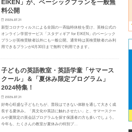
EIKEN」が、ベーシックプランを一般無
料公開
2026.07.31
新型コロナウィルスによる全国の一斉臨時休校を受け、英検公式の
オンライン学習サービス「スタディギア for EIKEN」のベーシック
プランが英検受験者以外にも一般公開。通常時は英検受験者のみ利
用できるプランが4月30日まで無料で利用できます。
子どもの英語教室・英語学童「サマース
クール」＆「夏休み限定プログラム」
2024特集！
2026.07.31
好奇心旺盛な子どもたちが、普段はできない体験を通して大きく成
長する夏休み。「異文化や英語に触れさせたい」と、サマースクー
ルや夏限定の英会話プログラムを探す保護者の方も多いでしょう。
今年も、たくさんの教室が夏休みの特別プ…