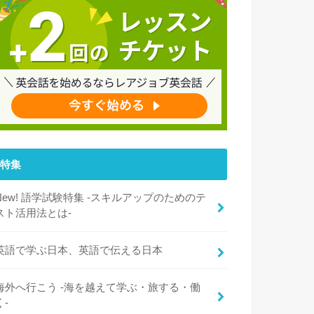
特集
New! 語学試験特集 -スキルアップのためのテ
スト活用法とは-
英語で学ぶ日本、英語で伝える日本
海外へ行こう -海を越えて学ぶ・旅する・働
く-