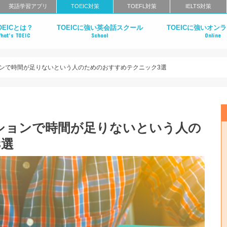
英語学習アプリ
TOEIC対策
TOEFL対策
IELTS対策
OEICとは？
TOEICに強い英会話スクール
TOEICに強いオン
hat’s TOEIC
School
Online
OEICとは？メリットや初心者向け基礎知
スニング＆リーディングテストとは？
ピーキング&ライティングテストとは？
OEICでハイスコアを目指すべき5つの理由
ャリアアップに有効である5つの理由
OEICスコアと年収の関係
ENGLISH COMPANY
PRESENCE
RIZAP ENGLISH
PROGRIT
ロゼッタストーン・ラーニングセンター
レアジョブ英会話
mytutor
DMM英会話
ネイティブキャンプ
産経オンライン英会
を解説
ションで時間が足りないという人のためのおすすめテクニック3選
クションで時間が足りないという人の
3選