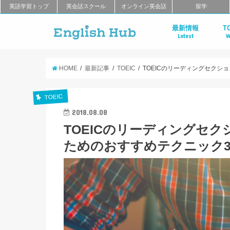
英語学習トップ
英会話スクール
オンライン英会話
留学
最新情報
T
Latest
W
T
リ
ス
T
キ
T
識
HOME
最新記事
TOEIC
TOEICのリーディングセク
TOEIC
2018.08.08
TOEICのリーディングセ
ためのおすすめテクニック