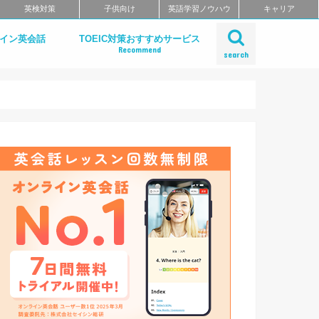
英検対策
子供向け
英語学習ノウハウ
キャリア
ライン英会話
TOEIC対策おすすめサービス
Recommend
search
話
スタディサプリ TOEIC® L&R テスト対策
スタディサプリ TOEIC® L&R テスト対策
パーソナルコーチプラン