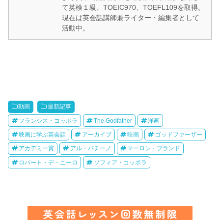
て英検１級、TOEIC970、TOEFL109を取得。
現在は英会話講師兼ライター・編集者として
活動中。
動画
最新記事
フランシス・コッポラ
The Godfather
洋画
映画に学ぶ英会話
アーカイブ
映画
ゴッドファーザー
アカデミー賞
アル・パチーノ
マーロン・ブランド
ロバート・デ・ニーロ
ソフィア・コッポラ