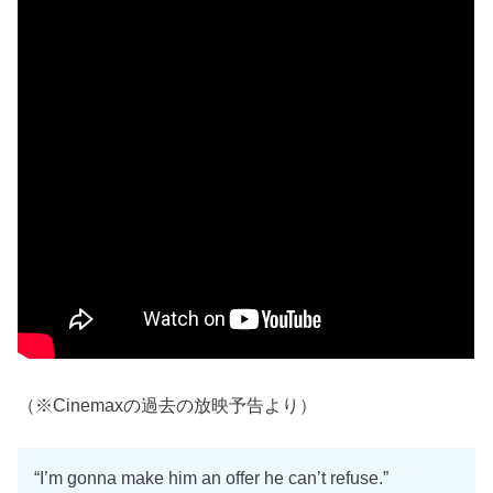
（※Cinemaxの過去の放映予告より）
“I’m gonna make him an offer he can’t refuse.”