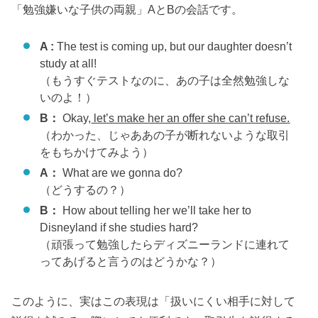
「勉強嫌いな子供の両親」AとBの会話です。
A :
The test is coming up, but our daughter doesn’t
study at all!
（もうすぐテストなのに、あの子は全然勉強しな
いのよ！）
B：
Okay,
let’s make her an offer she can’t refuse.
（わかった、じゃああの子が断れないような取引
をもちかけてみよう）
A：
What are we gonna do?
（どうするの？）
B：
How about telling her we’ll take her to
Disneyland if she studies hard?
（頑張って勉強したらディズニーランドに連れて
ってあげると言うのはどうかな？）
このように、実はこの表現は「扱いにくい相手に対して