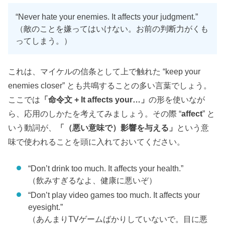
“Never hate your enemies. It affects your judgment.”
（敵のことを嫌ってはいけない。お前の判断力がくも
ってしまう。）
これは、マイケルの信条として上で触れた “keep your
enemies closer” とも共鳴することの多い言葉でしょう。
ここでは
「命令文 + It affects your…」
の形を使いなが
ら、応用のしかたを考えてみましょう。その際 “
affect
” と
いう動詞が、
「（悪い意味で）影響を与える」
という意
味で使われることを頭に入れておいてください。
“Don’t drink too much. It affects your health.”
（飲みすぎるなよ、健康に悪いぞ）
“Don’t play video games too much. It affects your
eyesight.”
（あんまりTVゲームばかりしていないで。目に悪