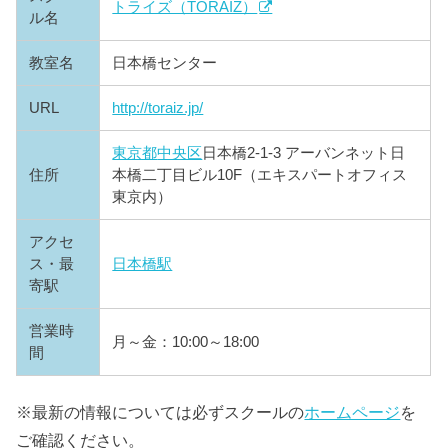
トライズ（TORAIZ）
ル名
教室名
日本橋センター
URL
http://toraiz.jp/
東京都
中央区
日本橋2-1-3 アーバンネット日
住所
本橋二丁目ビル10F（エキスパートオフィス
東京内）
アクセ
ス・最
日本橋駅
寄駅
営業時
月～金：10:00～18:00
間
※最新の情報については必ずスクールの
ホームページ
を
ご確認ください。