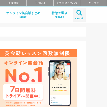
英検対策
子供向け
英語学習ノウハウ
キャリア
オンライン英会話まとめ
特徴で選ぶ
School
Feature
search
デメリット
方
ある質問
おすすめオンライン英会話の徹底比較
レアジョブ英会話
DMM英会話
Bizmates
ネイティブキャンプ
EFイングリッシュライブ
オンライン英会話の一覧を見る
ネイティブ講師と話せるオンライン英会
ビジネス英語に強いオンライン英会話
価格の安さで選ぶオンライン英会話
無料体験レッスンがお得なオンライン英
TOEFL・IELTSに強いオンライン英会話
TOEIC対策に強いオンライン英会話
日本人講師と話せるオンライン英会話
レッスン受け放題のオンライン英会話
カランメソッドが受けられる
多国籍の講師と話せるオンライン英会話
グループレッスンが受けられるオンライ
コーチングが受けられるオンライン英会
初心者におすすめのオンライン英会話
中・上級者におすすめのオンライン英会
ポイント制・チケット制のオンライン英
中学生におすすめのオンライン英会話
留学準備におすすめのオンライン英会話
英語面接対策ができるオンライン英会話
特徴別まとめ一覧を見る
話
英会話
話