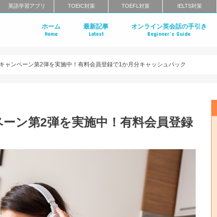
英語学習アプリ
TOEIC対策
TOEFL対策
IELTS対策
ホーム
最新記事
オンライン英会話の手引き
Home
Latest
Beginner’s Guide
はじめてのオンライン英会話
オンライン英会話の特徴
オンライン英会話のメリット・
オンライン英会話のタイプ
スクール英会話との比較
オンライン英会話の料金相場
オンライン英会話の正しい選び
無料体験レッスンまでの流れ
オンライン英会話に関するよく
記念キャンペーン第2弾を実施中！有料会員登録で1か月分キャッシュバック
ンペーン第2弾を実施中！有料会員登録