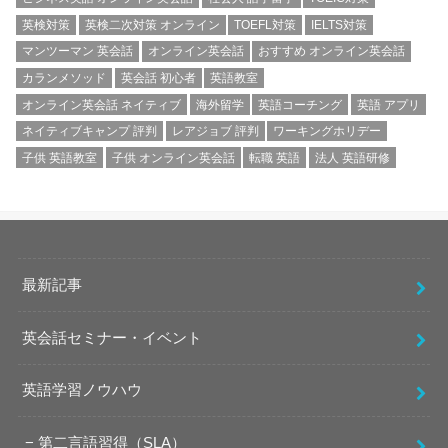
英検対策
英検二次対策 オンライン
TOEFL対策
IELTS対策
マンツーマン 英会話
オンライン英会話
おすすめ オンライン英会話
カランメソッド
英会話 初心者
英語教室
オンライン英会話 ネイティブ
海外留学
英語コーチング
英語 アプリ
ネイティブキャンプ 評判
レアジョブ 評判
ワーキングホリデー
子供 英語教室
子供 オンライン英会話
転職 英語
法人 英語研修
最新記事
英会話セミナー・イベント
英語学習ノウハウ
第二言語習得（SLA）