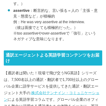
す。）
assertive
：断言的な、言い張る＝人の「主張・意
見・態度など」が積極的
例：He was very assertive at the interview.
（彼は面接でとても積極的だった。）
※too assertiveやover-assertiveで「強引」という
ネガティブな意味になります。
通訳エージェントよる英語学習コンテンツをお届
け
【通訳者は聞いた！現場で飛び交うNG英語】シリーズ
は、7,500名以上の通訳・翻訳者で1,700社以上のグロー
バル企業に語学サービスを提供してきた通訳・翻訳エー
ジェント大手の
株式会社テンナイン・コミュニケーショ
ン
による英語学習コラムです。グローバル企業のオフィ