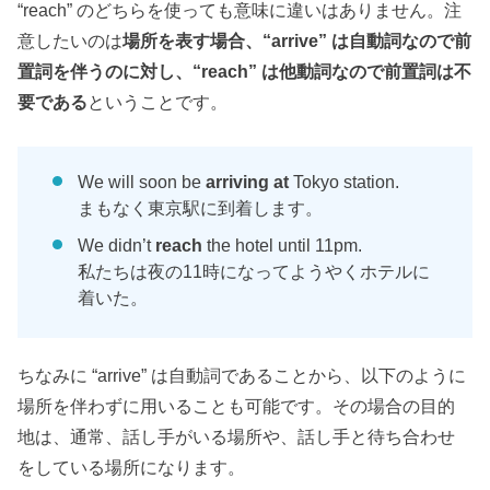
“reach” のどちらを使っても意味に違いはありません。注
意したいのは
場所を表す場合、“arrive” は自動詞なので前
置詞を伴うのに対し、“reach” は他動詞なので前置詞は不
要である
ということです。
We will soon be
arriving at
Tokyo station.
まもなく東京駅に到着します。
We didn’t
reach
the hotel until 11pm.
私たちは夜の11時になってようやくホテルに
着いた。
ちなみに “arrive” は自動詞であることから、以下のように
場所を伴わずに用いることも可能です。その場合の目的
地は、通常、話し手がいる場所や、話し手と待ち合わせ
をしている場所になります。