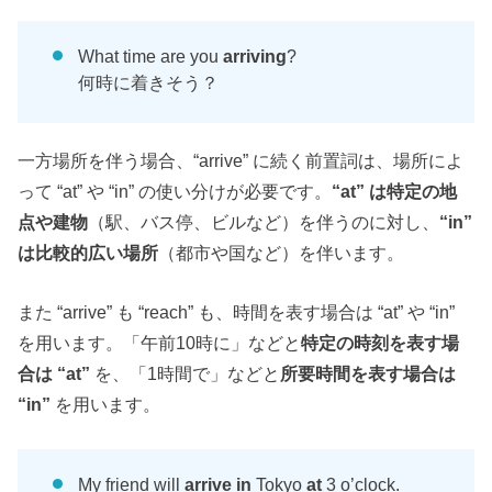
What time are you
arriving
?
何時に着きそう？
一方場所を伴う場合、“arrive” に続く前置詞は、場所によ
って “at” や “in” の使い分けが必要です。
“at” は特定の地
点や建物
（駅、バス停、ビルなど）を伴うのに対し、
“in”
は比較的広い場所
（都市や国など）を伴います。
また “arrive” も “reach” も、時間を表す場合は “at” や “in”
を用います。「午前10時に」などと
特定の時刻を表す場
合は “at”
を、「1時間で」などと
所要時間を表す場合は
“in”
を用います。
My friend will
arrive in
Tokyo
at
3 o’clock.