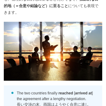
的地（＝合意や結論など）に至ること
についても表現で
きます。
The two countries finally
reached
[
arrived at
]
the agreement after a lengthy negotiation.
長い交渉の末、両国はようやく合意に達し