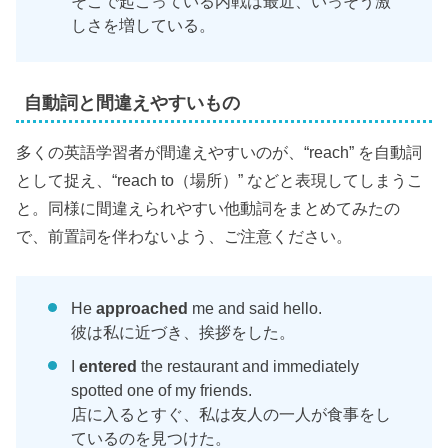
そこで起こっている内戦は最近、いっそう激
しさを増している。
自動詞と間違えやすいもの
多くの英語学習者が間違えやすいのが、“reach” を自動詞
として捉え、“reach to（場所）” などと表現してしまうこ
と。同様に間違えられやすい他動詞をまとめてみたの
で、前置詞を伴わないよう、ご注意ください。
He
approached
me and said hello.
彼は私に近づき、挨拶をした。
I
entered
the restaurant and immediately
spotted one of my friends.
店に入るとすぐ、私は友人の一人が食事をし
ているのを見つけた。