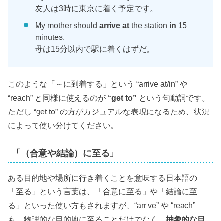
友人は3時に東京に着く予定です。
My mother should
arrive at
the station
in
15
minutes.
母は15分以内で駅に着くはずだ。
このような「～に到着する」という “arrive at/in” や
“reach” と同様に使えるのが
“get to”
という句動詞です。
ただし “get to” の方がカジュアルな表現になるため、状況
によって使い分けてください。
「（合意や結論）に至る」
ある目的地や場所に行き着くことを意味する日本語の
「至る」という言葉は、「合意に至る」や「結論に至
る」といった使い方もされますが、“arrive” や “reach”
も、物理的な目的地に至ることだけでなく、
抽象的な目