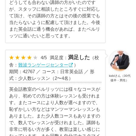
どうしても合わない講師の方がいたのです
が、スタッフに相談したところすぐに対応し
て頂け、その講師の方とはその後の授業でも
当たらないように配慮して頂けました。今後
また英会話に通う機会があれば、またベルリ
ッツに通いたいと思ってます。
満足した
4
/
5
満足度：
（校
舎：
難波ランゲージセンター
）
期間：42767 ／ コース：日常英会話 ／ 形
kiddさん（30代
式：少人数レッスン（2〜4名）
後半・男性）
英会話教室のベルリッツには様々なコースが
あり、初めての方は体験レッスンも受けれま
す。またコースにより人数が選べますので、
恥ずかしい方などはマンツーマンレッスンも
ありました。また少人数コースもありますの
で、数人でレッスンが受けれました。講師も
非常に明るい方が多く、教室は楽しい感じに