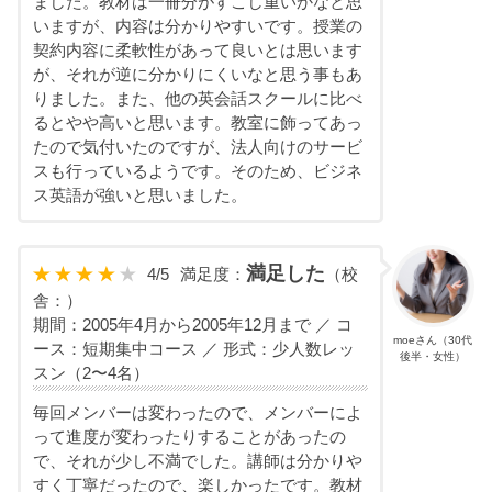
ました。教材は一冊分がすこし重いかなと思
いますが、内容は分かりやすいです。授業の
契約内容に柔軟性があって良いとは思います
が、それが逆に分かりにくいなと思う事もあ
りました。また、他の英会話スクールに比べ
るとやや高いと思います。教室に飾ってあっ
たので気付いたのですが、法人向けのサービ
スも行っているようです。そのため、ビジネ
ス英語が強いと思いました。
満足した
4
/
5
満足度：
（校
舎：）
期間：2005年4月から2005年12月まで ／ コ
moeさん（30代
ース：短期集中コース ／ 形式：少人数レッ
後半・女性）
スン（2〜4名）
毎回メンバーは変わったので、メンバーによ
って進度が変わったりすることがあったの
で、それが少し不満でした。講師は分かりや
すく丁寧だったので、楽しかったです。教材