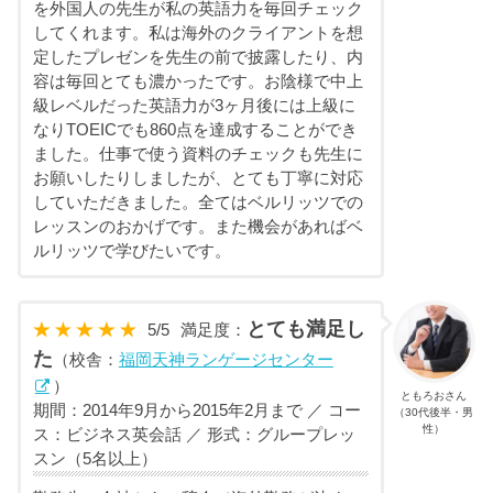
を外国人の先生が私の英語力を毎回チェック
してくれます。私は海外のクライアントを想
定したプレゼンを先生の前で披露したり、内
容は毎回とても濃かったです。お陰様で中上
級レベルだった英語力が3ヶ月後には上級に
なりTOEICでも860点を達成することができ
ました。仕事で使う資料のチェックも先生に
お願いしたりしましたが、とても丁寧に対応
していただきました。全てはベルリッツでの
レッスンのおかげです。また機会があればベ
ルリッツで学びたいです。
とても満足し
5
/
5
満足度：
た
（校舎：
福岡天神ランゲージセンター
）
ともろおさん
期間：2014年9月から2015年2月まで ／ コー
（30代後半・男
性）
ス：ビジネス英会話 ／ 形式：グループレッ
スン（5名以上）