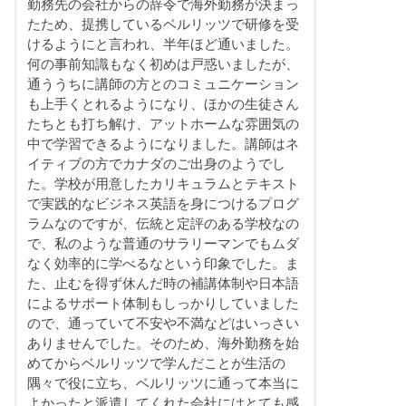
勤務先の会社からの辞令で海外勤務が決まっ
たため、提携しているベルリッツで研修を受
けるようにと言われ、半年ほど通いました。
何の事前知識もなく初めは戸惑いましたが、
通ううちに講師の方とのコミュニケーション
も上手くとれるようになり、ほかの生徒さん
たちとも打ち解け、アットホームな雰囲気の
中で学習できるようになりました。講師はネ
イティブの方でカナダのご出身のようでし
た。学校が用意したカリキュラムとテキスト
で実践的なビジネス英語を身につけるプログ
ラムなのですが、伝統と定評のある学校なの
で、私のような普通のサラリーマンでもムダ
なく効率的に学べるなという印象でした。ま
た、止むを得ず休んだ時の補講体制や日本語
によるサポート体制もしっかりしていました
ので、通っていて不安や不満などはいっさい
ありませんでした。そのため、海外勤務を始
めてからベルリッツで学んだことが生活の
隅々で役に立ち、ベルリッツに通って本当に
よかったと派遣してくれた会社にはとても感