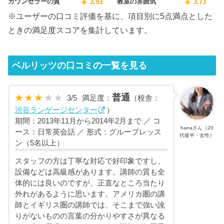
カウンセラーの質
教室の雰囲気
3.93
3.73
※ユーザーの口コミ評価を基に、項目別に5点満点とした
ときの満足度スコアを集計しています。
ベルリッツの口コミの一覧を見る
普通
3
/
5
満足度：
（校舎：
渋谷ランゲージセンター
）
期間：2013年11月から2014年2月まで ／ コ
hanaさん（20
ース：日常英会話 ／ 形式：グループレッス
代後半・女性）
ン（5名以上）
スタッフの方は丁寧な対応で好印象ですし、
設備などは高級感があります。講師の質も全
体的には良いのですが、正直なところ当たり
外れがあるように思います。アメリカ圏の講
師とイギリス圏の講師では、そこまで強い訛
りがないものの言葉の分かりやすさが異なる