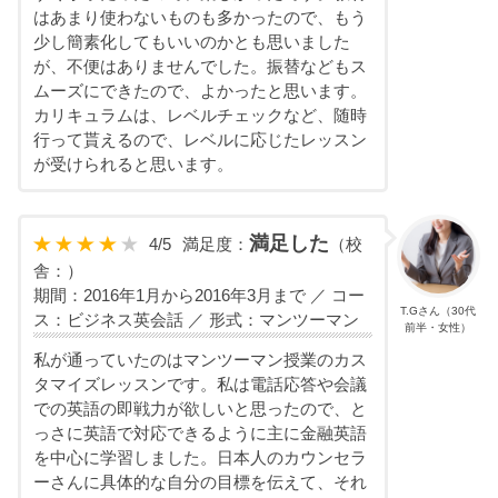
はあまり使わないものも多かったので、もう
少し簡素化してもいいのかとも思いました
が、不便はありませんでした。振替などもス
ムーズにできたので、よかったと思います。
カリキュラムは、レベルチェックなど、随時
行って貰えるので、レベルに応じたレッスン
が受けられると思います。
満足した
4
/
5
満足度：
（校
舎：）
期間：2016年1月から2016年3月まで ／ コー
T.Gさん（30代
ス：ビジネス英会話 ／ 形式：マンツーマン
前半・女性）
私が通っていたのはマンツーマン授業のカス
タマイズレッスンです。私は電話応答や会議
での英語の即戦力が欲しいと思ったので、と
っさに英語で対応できるように主に金融英語
を中心に学習しました。日本人のカウンセラ
ーさんに具体的な自分の目標を伝えて、それ