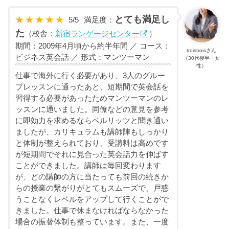
とても満足し
5
/
5
満足度：
た
（校舎：
新宿ランゲージセンター
）
期間：2009年4月頃から約半年間 ／ コース：
troistroisさん
ビジネス英会話 ／ 形式：マンツーマン
（30代後半・女
性）
仕事で海外に行く必要があり、3人のグルー
プレッスンに通ったあと、短期間で英会話を
習得する必要があったためマンツーマンのレ
ッスンに通いました。同僚などの意見を参考
に即効力を求めるならベルリッツと聞き通い
ましたが、カリキュラムも講師陣もしっかり
と体制が整えられており、受講料は高めです
が短期間でそれに見合った英会話力を伸ばす
ことができました。講師は毎回変わります
が、どの講師の方に当たっても前回の続きか
らの授業の繋がりがとてもスムーズで、戸惑
うことなくレベルをアップして行くことがで
きました。仕事で休まなければならなかった
場合の振替体制も整っています。また、一度