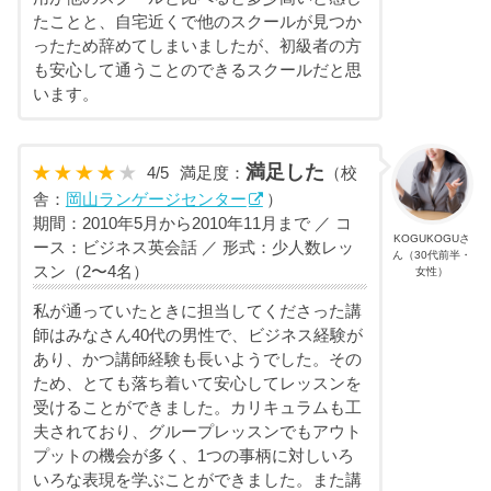
たことと、自宅近くで他のスクールが見つか
ったため辞めてしまいましたが、初級者の方
も安心して通うことのできるスクールだと思
います。
満足した
4
/
5
満足度：
（校
舎：
岡山ランゲージセンター
）
期間：2010年5月から2010年11月まで ／ コ
KOGUKOGUさ
ース：ビジネス英会話 ／ 形式：少人数レッ
ん（30代前半・
スン（2〜4名）
女性）
私が通っていたときに担当してくださった講
師はみなさん40代の男性で、ビジネス経験が
あり、かつ講師経験も長いようでした。その
ため、とても落ち着いて安心してレッスンを
受けることができました。カリキュラムも工
夫されており、グループレッスンでもアウト
プットの機会が多く、1つの事柄に対しいろ
いろな表現を学ぶことができました。また講