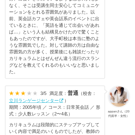
なく、そこは受講生同士安心してコミュニケ
ーションをとれる雰囲気がありました。以
前、英会話カフェや英会話系のイベントに出
ているときに、「英語を通じて出会いがあれ
ば…」という人も結構見かけたので驚くこと
もあったのですが、大手町校は本当に塾のよ
うな雰囲気でした。対して講師の方は自由な
雰囲気の方が多く、授業後にも雑談だったり
カリキュラムとはぜんぜん違う流行のスラン
グなどを教えてくれるのもいいなと思いまし
た。
普通
3
/
5
満足度：
（校舎：
立川ランゲージセンター
）
期間：2005年頃 ／ コース：日常英会話 ／ 形
appanさん（20
式：少人数レッスン（2〜4名）
代前半・女性）
カリキュラムは段階的にステップアップして
いく内容で満足のいくものでしたが、教師の