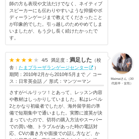
師の方も表現や文法だけでなく、ネイティブ
スピーカーにも伝わりやすいような抑揚やボ
ディーランゲージまで教えてくださったこと
が印象的でした。引っ越しのためやめてしま
いましたが、もう少し長く続けたかったで
す。
満足した
4
/
5
満足度：
（校
舎：
たまプラーザランゲージセンター
）
期間：2010年2月から2010年5月まで ／ コー
Maimaiさん（30
ス：日常英会話 ／ 形式：マンツーマン
代前半・女性）
さすがベルリッツ！とあって、レッスン内容
や教材はしっかりしていました。私はレベル
2とかなり初級者でしたが、海外留学前の準
備で短期集中で通いました。実際に渡英が決
まっていたので、切符の購入方法やスーパー
での買い物、トラブルがあった時の電話対
応、CVの書き方や面接での話し方など、か