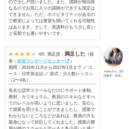
ので少し戸惑いました。また、講師が毎回異
なるのでお気に入りの講師ができても指定は
できません。ただ、ホスピタリティがあるの
で教室によっては要望を聞いてくれる可能性
はあります。そして、受講料がもう少し安い
と長期でも通いやすいです。
満足した
4
/
5
満足度：
（校
舎：
新宿ランゲージセンター
）
期間：2016年11月から2017年1月まで ／ コ
mariaさん（20
ース：日常英会話 ／ 形式：少人数レッスン
代後半・女性）
（2〜4名）
有名な語学スクールなだけにサポート体制、
教材、カリキュラム、教員のスキルなどすべ
てのレベルが高いように思いました。安心し
て授業を受けることができましたし、授業で
わからないところなどがあれば、教員の方も
親身になって対応してくれました。授業の費
用が他のスクールと比べると多少高いと感じ