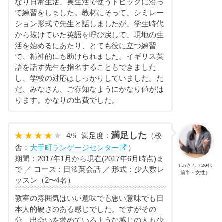
なり日常生活、実生活で使うトピックに沿っ
て練習をしました。教材にそって、シミレー
ション形式で先生と話しましたが、学生時代
から抜けていた英語を呼び戻して、現地の生
活を始めるにあたり、とても役に立つ練習
で、精神的にも助けられました。イギリス英
語を話す先生を指名することもできました
し、学校の対応はしっかりしていました。た
だ、みなさん、ご存知なようにかなり値がは
ります。かなりの出費でした。
満足した
4
/
5
満足度：
（校
舎：
大手町ランゲージセンター
）
期間：2017年1月から現在(2017年6月時点)ま
h.hさん（20代
で ／ コース：日常英会話 ／ 形式：少人数レ
前半・女性）
ッスン（2〜4名）
教室の雰囲気はいい意味でも悪い意味でも日
本人的硬さのある感じでした。ですがその
分、出会いを求めているような感じの人も少