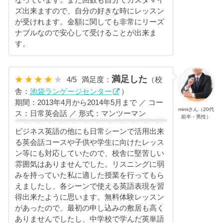
なっています。また回数も自分でカスタマイ
ズ出来ますので、自分の好きな時にレッスン
が受けれます。金額に関しても非常にリーズ
ナブルなので安心して受けることが出来ま
す。
満足した
4
/
5
満足度：
（校
舎：
池袋ランゲージセンター
）
期間：2013年4月から2014年5月まで ／ コー
mimiさん（20代
ス：日常英会話 ／ 形式：マンツーマン
前半・男性）
ビジネス英語の他にも日常シーンで活用出来
る英会話コースや子供や学生に向けたレッス
ン等にも対応していたので、校舎に堅苦しい
雰囲気はありませんでした。リスニングに弱
みを持っていた私に適した授業を行ってもら
えましたし、各シーンで使える英語表現を習
得出来たように思います。無料体験レッスン
があったので、最初の申し込みの敷居も高く
ありませんでしたし、中学校で学んだ英単語