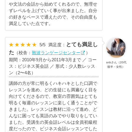
や文法の会話から始めてくれるので、無理せ
ずレベルを上げていく事が出来ました。自分
の好きなペースで通えたので、その自由度も
満足していた点です。
とても満足し
5
/
5
満足度：
た
（校舎：
難波ランゲージセンター
）
期間：2010年9月から2011年3月まで ／ コー
snbさん（20代
ス：ビジネス英会話 ／ 形式：少人数レッス
後半・女性）
ン（2〜4名）
講師の方が常に明るくハキハキとした口調で
レッスンを進め、どの生徒にも満遍なく目を
向けてくださるので、教室の雰囲気はとても
明るく毎週のレッスンに楽しく通うことがで
きました。レッスンは教材に沿って進め、ど
んなに困っても英語のみでやり取りをしてい
ました。受講生の英会話レベルは全員初級程
度だったので、ビジネス会話レッスンでした