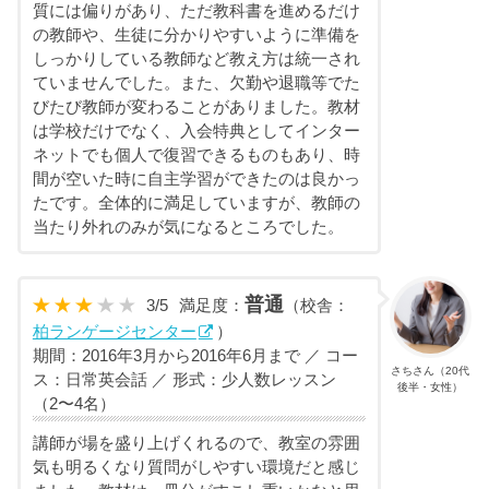
質には偏りがあり、ただ教科書を進めるだけ
の教師や、生徒に分かりやすいように準備を
しっかりしている教師など教え方は統一され
ていませんでした。また、欠勤や退職等でた
びたび教師が変わることがありました。教材
は学校だけでなく、入会特典としてインター
ネットでも個人で復習できるものもあり、時
間が空いた時に自主学習ができたのは良かっ
たです。全体的に満足していますが、教師の
当たり外れのみが気になるところでした。
普通
3
/
5
満足度：
（校舎：
柏ランゲージセンター
）
期間：2016年3月から2016年6月まで ／ コー
さちさん（20代
ス：日常英会話 ／ 形式：少人数レッスン
後半・女性）
（2〜4名）
講師が場を盛り上げくれるので、教室の雰囲
気も明るくなり質問がしやすい環境だと感じ