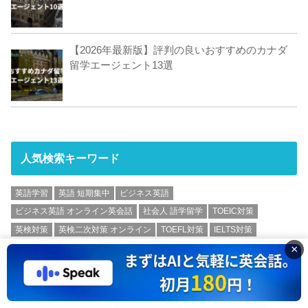
【2026年最新版】評判の良いおすすめのカナダ
留学エージェント13選
人気検索キーワード
英語学習
英語 短期集中
ビジネス英語
ビジネス英語 オンライン英会話
社会人 語学留学
TOEIC対策
英検対策
英検二次対策 オンライン
TOEFL対策
IELTS対策
×
マンツーマン 英会話
オンライン英会話
おすすめ オンライン英会話
カランメソッド
英会話 初心者
英語教室
オンライン英会話 ネイティブ
海外留学
英語コーチング
英語 アプリ
ネイティブキャンプ 評判
レアジョブ 評判
ワーキングホリデー