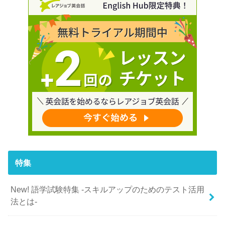
特集
New! 語学試験特集 -スキルアップのためのテスト活用
法とは-