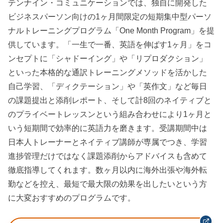
テンナイン・コミュニケーションでは、独自に開発した
ビジネスパーソン向けの1ヶ月間限定の短期集中型パーソ
ナルトレーニングプログラム「One Month Program」を提
供しています。「一生で一番、英語を伸ばす1ヶ月」をコ
ンセプトに「シャドーイング」や「リプロダクション」
といった本格的な通訳トレーニングメソッドを活かした
自己学習、「ディクテーション」や「英作文」など毎日
の課題提出と添削レポート、そして計8回のネイティブと
のプライベートレッスンという組み合わせにより1ヶ月と
いう短期間で効率的に英語力を磨きます。受講期間中は
日本人トレーナーとネイティブ講師が専属でつき、学習
進捗管理だけではなく課題添削からアドバイスも含めて
徹底指導してくれます。数ヶ月以内に海外出張や海外転
勤などを控え、最短で最大限の効果を出したいという方
に大変おすすめのプログラムです。