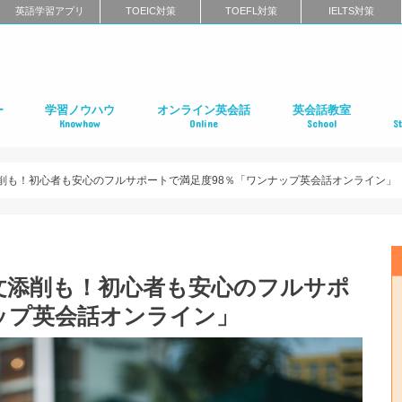
英語学習アプリ
TOEIC対策
TOEFL対策
IELTS対策
ー
学習ノウハウ
オンライン英会話
英会話教室
Knowhow
Online
School
S
ン
第二言語習得（SLA）
英語学習メソッド
ビジネス英語
リーディング
リスニング
スピーキング
ライティング
発音
英語学習に関するよくある質問
インタビュー特集
はじめてのオンライン英会話
オンライン英会話スクールのまとめ
特徴別に選ぶオンライン英会話
オンライン英会話の口コミ
オンライン英会話に関するよくある質問
はじめての英会話スク
英会話スクールのまと
特徴別に選ぶ英会話ス
コーチング式の英会話
ハイエンド向け英会話
英語発音矯正スクール
ライティングスクール
英会話スクールの口コ
英会話スクールに関す
全国の英会話スクール
社
留
語
フ
ア
イ
カ
オ
ニ
デ
マ
ワ
国
削も！初心者も安心のフルサポートで満足度98％「ワンナップ英会話オンライン」
文添削も！初心者も安心のフルサポ
ップ英会話オンライン」