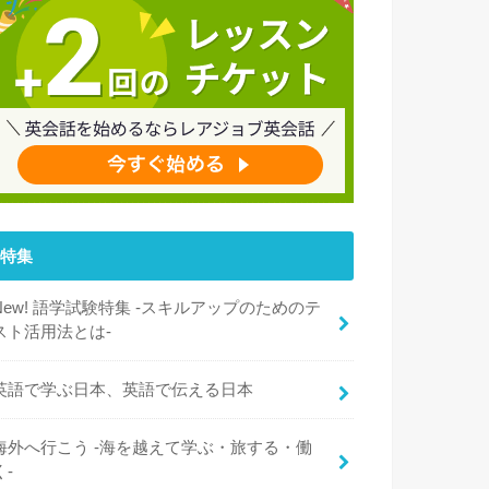
特集
New! 語学試験特集 -スキルアップのためのテ
スト活用法とは-
英語で学ぶ日本、英語で伝える日本
海外へ行こう -海を越えて学ぶ・旅する・働
く-