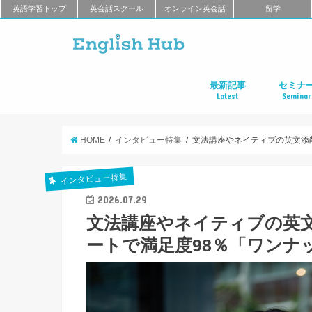
英語学習トップ
英会話スクール
オンライン英会話
留学
最新記事
セミナ
Latest
Seminar
オンライン英会話
英会話教室
留学
アプリ
教材
TOEIC
TOEFL
新商品
キャンペーン
キャリア
東京
大阪
名古屋
オンライ
HOME
インタビュー特集
文法講座やネイティブの英文添
インタビュー特集
2026.07.29
文法講座やネイティブの英
ートで満足度98％「ワンナ