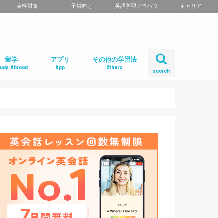
英検対策
子供向け
英語学習ノウハウ
キャリア
留学
アプリ
その他の学習法
tudy Abroad
App
Others
search
ール
め
クール
スクール
スクール
ミ
るよくある質問
校舎一覧
会人の語学留学
学エージェント
学留学の体験談
ィリピン語学留学
メリカ語学留学
ギリス語学留学
ナダ語学留学
ーストラリア語学留学
ュージーランド語学留学
ンマーク留学
ルタ語学留学
ーキングホリデー
内留学・英会話合宿
レアジョブ英会話
DMM英会話
Bizmates（ビズメイツ）
ネイティブキャンプ
EFイングリッシュライブ
オンライン英会話の一覧を見る
口コミから選ぶオンライン英会話
ネイティブ講師と話せるオンライン英会話
ビジネス英語に強いオンライン英会話
価格の安さで選ぶオンライン英会話
無料体験がお得なオンライン英会話
TOEFL・IELTSに強いオンライン英会話
TOEIC対策に強いオンライン英会話
日本人講師と話せるオンライン英会話
レッスン受け放題のオンライン英会話
初心者におすすめのオンライン英会話
中・上級者におすすめのオンライン英会話
ポイント制・チケット制のオンライン英会
中学生におすすめのオンライン英会話
オンライン英会話の比較一覧を見る
iPhoneアプリ
Androidアプリ
リーディングアプリ
リスニングアプリ
ライティングアプリ
スピーキングアプリ
発音アプリ
文法アプリ
単語アプリ
TOEICアプリ
TOEFLアプリ
IELTSアプリ
Gabaマンツーマン英会話
ベルリッツ
シェーン英会話
NOVA
日米英語学院
ECC外語学院
英会話イーオン
ロゼッタストーン・ラーニングセンター
ワンナップ英会話
b わたしの英会話
バークレーハウス語学センター
LIBERTY
ネス外国語会話
ステージライン
FORWARD
イングリッシュビレッジ
ミライズ英会話
アルプロス
コペル英会話教室
口コミから選ぶ英会話スクール
短期集中型プログラムの英会話スクール
マンツーマンで選ぶ英会話スクール
TOEIC対策に強い英会話スクール
価格の安さで選ぶ英会話スクール
デイタイムプランがある
女性限定の英会話スクール
中学生におすすめの英語教室
ENGLISH COMPANY
STRAIL（ストレイル）
プログリット（PROGRIT）
トライズ
ライザップイングリッシュ
One Month Program
スパルタ英会話
プレゼンス
24/7English
スマートメソッド®
ENGLEAD（イングリード）
ABCEED ENGLISH（エービーシード・イ
the courage
ぼくらの英語コーチング
スタディサプリ パーソナルコーチ
ALUGO
VERITAS English
ロゼッタストーン Premium Club
ハミングバード
speek
英文添削アイディー
フルーツフルイングリッシュ
塾・家庭教師
英会話教材で学ぶ
英会話カフェで学ぶ
英会話サークルで学ぶ
英語・英会話合宿
ポッドキャストで学ぶ
動画で学ぶ
書籍で学ぶ
無料で学べる
話
ングリッシュ）