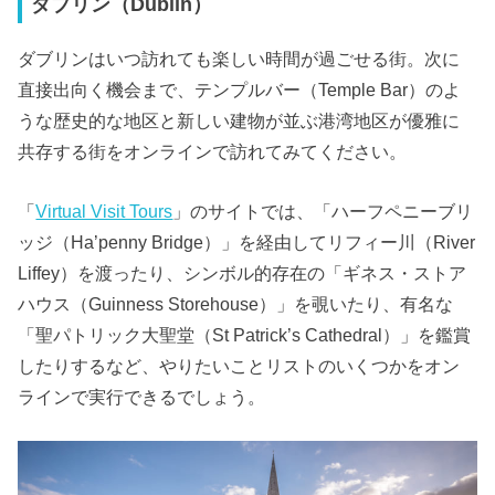
ダブリン（Dublin）
ダブリンはいつ訪れても楽しい時間が過ごせる街。次に
直接出向く機会まで、テンプルバー（Temple Bar）のよ
うな歴史的な地区と新しい建物が並ぶ港湾地区が優雅に
共存する街をオンラインで訪れてみてください。
「
Virtual Visit Tours
」のサイトでは、「ハーフペニーブリ
ッジ（Ha’penny Bridge）」を経由してリフィー川（River
Liffey）を渡ったり、シンボル的存在の「ギネス・ストア
ハウス（Guinness Storehouse）」を覗いたり、有名な
「聖パトリック大聖堂（St Patrick’s Cathedral）」を鑑賞
したりするなど、やりたいことリストのいくつかをオン
ラインで実行できるでしょう。